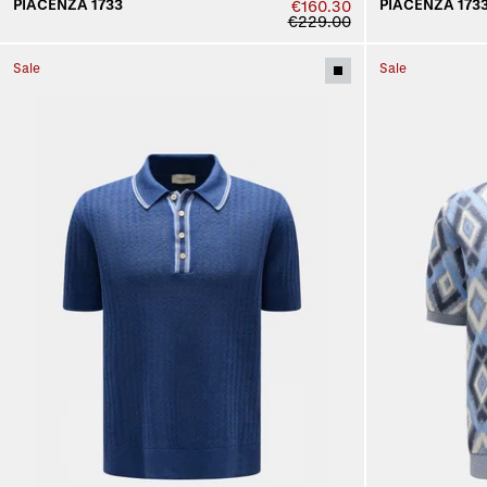
PIACENZA 1733
PIACENZA 173
€160.30
€229.00
Sale
Sale