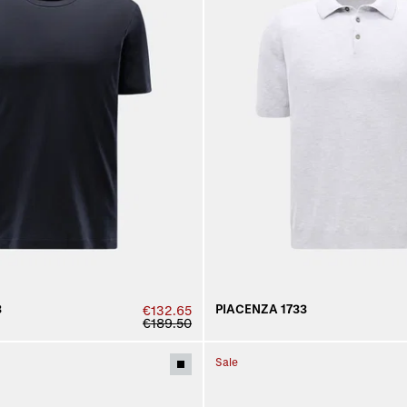
3
PIACENZA 1733
€132.65
€189.50
Sale