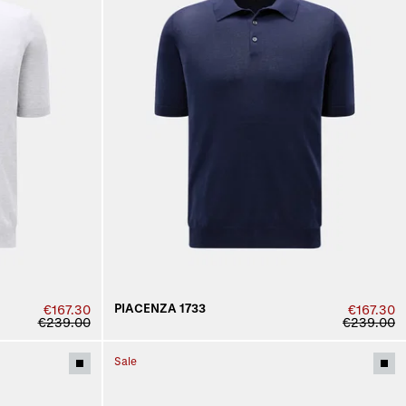
PIACENZA 1733
€167.30
€167.30
€239.00
€239.00
Sale