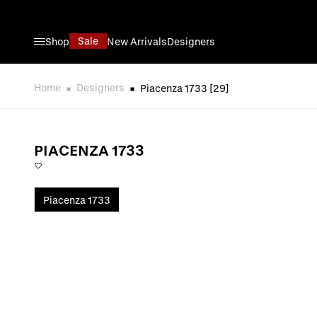
Skip to Content
Sale
Shop
New Arrivals
Designers
Home
Designers
Piacenza 1733
[29]
PIACENZA 1733
Piacenza 1733