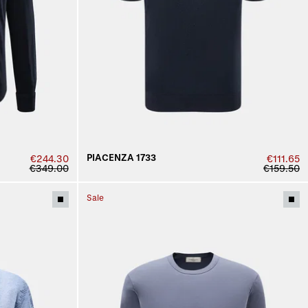
PIACENZA 1733
€244.30
€111.65
€349.00
€159.50
Sale