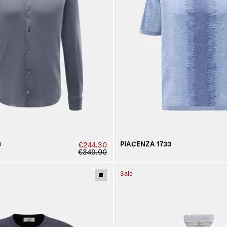
3
PIACENZA 1733
€244.30
€349.00
Sale