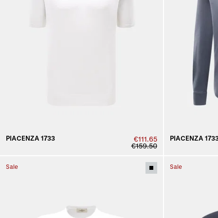
PIACENZA 1733
PIACENZA 173
€111.65
€159.50
Sale
Sale