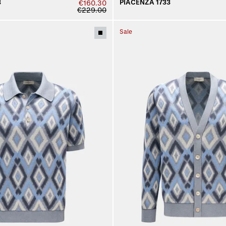
3
PIACENZA 1733
€160.30
€229.00
Sale