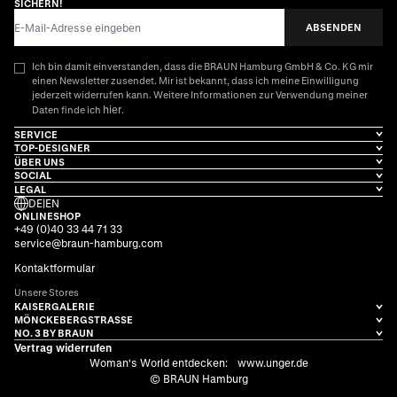
SICHERN!
E-Mail-Adresse
ABSENDEN
Ich bin damit einverstanden, dass die BRAUN Hamburg GmbH & Co. KG mir
einen Newsletter zusendet. Mir ist bekannt, dass ich meine Einwilligung
jederzeit widerrufen kann. Weitere Informationen zur Verwendung meiner
hier
Daten finde ich
.
SERVICE
TOP-DESIGNER
ÜBER UNS
SOCIAL
LEGAL
DE
|
EN
ONLINESHOP
+49 (0)40 33 44 71 33
service@braun-hamburg.com
Kontaktformular
Unsere Stores
KAISERGALERIE
MÖNCKEBERGSTRASSE
NO. 3 BY BRAUN
Vertrag widerrufen
Woman's World entdecken:
www.unger.de
© BRAUN Hamburg