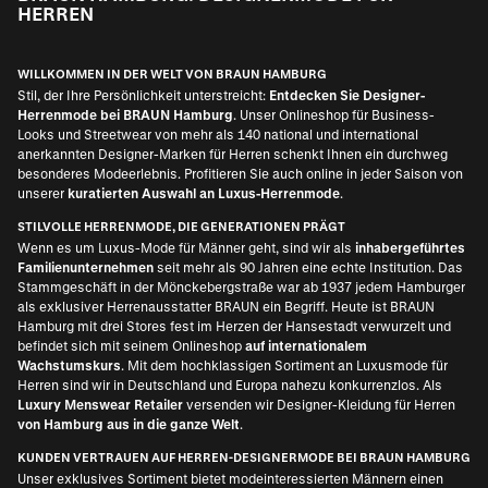
HERREN
WILLKOMMEN IN DER WELT VON BRAUN HAMBURG
Stil, der Ihre Persönlichkeit unterstreicht:
Entdecken Sie Designer-
Herrenmode bei BRAUN Hamburg
. Unser Onlineshop für Business-
Looks und Streetwear von mehr als 140 national und international
anerkannten
Designer-Marken für Herren
schenkt Ihnen ein durchweg
besonderes Modeerlebnis. Profitieren Sie auch online in jeder Saison von
unserer
kuratierten Auswahl an Luxus-Herrenmode
.
STILVOLLE HERRENMODE, DIE GENERATIONEN PRÄGT
Wenn es um Luxus-Mode für Männer geht, sind wir als
inhabergeführtes
Familienunternehmen
seit mehr als 90 Jahren eine echte Institution. Das
Stammgeschäft in der Mönckebergstraße war ab 1937 jedem Hamburger
als exklusiver Herrenausstatter BRAUN ein Begriff. Heute ist BRAUN
Hamburg mit drei Stores fest im Herzen der Hansestadt verwurzelt und
befindet sich mit seinem Onlineshop
auf internationalem
Wachstumskurs
. Mit dem hochklassigen Sortiment an Luxusmode für
Herren sind wir in Deutschland und Europa nahezu konkurrenzlos. Als
Luxury Menswear Retailer
versenden wir
Designer-Kleidung für Herren
von Hamburg aus in die ganze Welt
.
KUNDEN VERTRAUEN AUF HERREN-DESIGNERMODE BEI BRAUN HAMBURG
Unser exklusives Sortiment bietet modeinteressierten Männern einen