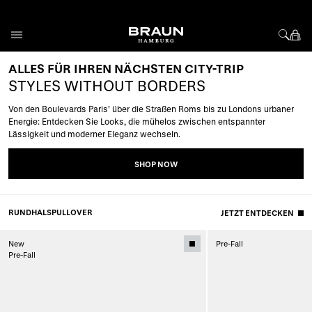
SHOP
ZUM
NOW
SALE
Direkt zum Inhalt
ALLES FÜR IHREN NÄCHSTEN CITY-TRIP
GERADE
SALE
EINGETROFFEN
STYLES WITHOUT BORDERS
DIE
Von den Boulevards Paris’ über die Straßen Roms bis zu Londons urbaner
NEUHEITEN
UP
Energie: Entdecken Sie Looks, die mühelos zwischen entspannter
DER
Lässigkeit und moderner Eleganz wechseln.
TO
WOCHE
50%
SHOP NOW
OFF
SHOP
NEW
ARRIVALS
RUNDHALSPULLOVER
JETZT ENTDECKEN
New
Pre-Fall
Pre-Fall