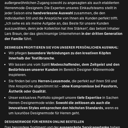
außergewöhnlichen Zugang sowohl zu angesagten als auch etablierten
Herrenmode-Designern: Die Experten unseres Einkaufsteams stellt in
jeder Saison eine
handverlesene Auswahl
zusammen, die den
individuellen Stil und die Ansprüche von Ihnen als Kunden perfekt trifft.
„Ich sehe es als meine Aufgabe an, das Beste für unsere Kunden
auszuwählen, denn jede Kollektion hat ihre Stärken", das betont Inhaber
Lars Braun, der das gleichnamige Unternehmen
in der dritten Generation
der Familie
führt.
DESWEGEN PROFITIEREN SIE VON UNSERER PERSÖNLICHEN AUSWAHL:
Wir pflegen
besondere Verbindungen zu den kreativen Köpfen
innerhalb der Textilbranche
.
Wir lassen uns vom Spirit
Modeschaffender, dem Zeitgeist und den
Bedürfnissen unserer Kunden
im Bereich Designer-Männermode
inspirieren.
Sie finden bei uns
Herren-Luxusmode
, die perfekt auf Ihren Stil und
Ihre Ansprüche abgestimmt ist –
ohne Kompromisse bei Passform,
Ästhetik oder Qualität
.
Unser exklusives Portfolio spiegelt unsere
tiefe Expertise
in Sachen
Herren-Designermode wider.
Sowohl die zeitlosen als auch die
innovativen Styles entsprechen den höchsten Standards
, wenn es
um luxuriöse Designermode für Herren geht.
DESIGNERMODE FÜR HERREN ONLINE BESTELLEN
Das besondere Sortiment und der
ausgeprägte Servicegedanke
haben