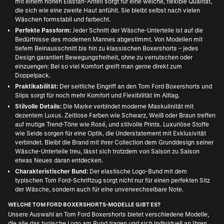
mit einem hohen Elastan-Anteil sorgt für eine weiche, flexible Qualität,
die sich wie eine zweite Haut anfühlt. Sie bleibt selbst nach vielen
Wäschen formstabil und farbecht.
Perfekte Passform:
Jeder Schnitt der Wäsche-Unterteile ist auf die
Bedürfnisse des modernen Mannes abgestimmt. Von Modellen mit
tiefem Beinausschnitt bis hin zu klassischen Boxershorts – jedes
Design garantiert Bewegungsfreiheit, ohne zu verrutschen oder
einzuengen: Bei so viel Komfort greift man gerne direkt zum
Doppelpack.
Praktikabilität:
Der seitliche Eingriff an den Tom Ford Boxershorts und
Slips sorgt für noch mehr Komfort und Flexibilität im Alltag.
Stilvolle Details:
Die Marke verbindet moderne Maskulinität mit
dezentem Luxus. Zeitlose Farben wie Schwarz, Weiß oder Braun treffen
auf mutige Trend-Töne wie Rosé, und stilvolle Prints. Luxuriöse Stoffe
wie Seide sorgen für eine Optik, die Understatement mit Exklusivität
verbindet. Bleibt die Brand mit ihrer Collection dem Grunddesign seiner
Wäsche-Unterteile treu, lässt sich trotzdem von Saison zu Saison
etwas Neues daran entdecken.
Charakteristischer Bund:
Der elastische Logo-Bund mit dem
typischen Tom Ford-Schriftzug sorgt nicht nur für einen perfekten Sitz
der Wäsche, sondern auch für eine unverwechselbare Note.
WELCHE TOM FORD BOXERSHORTS-MODELLE GIBT ES?
Unsere Auswahl an Tom Ford Boxershorts bietet verschiedene Modelle,
die alle das typische Logo am Bund tragen und sich individuell an Ihren