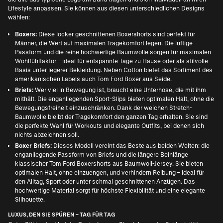
Lifestyle anpassen. Sie können aus diesen unterschiedlichen Designs
wählen:
Boxers:
Diese locker geschnittenen Boxershorts sind perfekt für
Männer, die Wert auf maximalen Tragekomfort legen. Die luftige
Passform und die reine hochwertige Baumwolle sorgen für maximalen
Wohlfühlfaktor – ideal für entspannte Tage zu Hause oder als stilvolle
Basis unter legerer Bekleidung. Neben Cotton bietet das Sortiment des
amerikanischen Labels auch Tom Ford Boxer aus Seide.
Briefs:
Wer viel in Bewegung ist, braucht eine Unterhose, die mit ihm
mithält. Die enganliegenden Sport-Slips bieten optimalen Halt, ohne die
Bewegungsfreiheit einzuschränken. Dank der weichen Stretch-
Baumwolle bleibt der Tragekomfort den ganzen Tag erhalten. Sie sind
die perfekte Wahl für Workouts und elegante Outfits, bei denen sich
nichts abzeichnen soll.
Boxer Briefs:
Dieses Modell vereint das Beste aus beiden Welten: die
enganliegende Passform von Briefs und die längere Beinlänge
klassischer Tom Ford Boxershorts aus Baumwoll-Jersey. Sie bieten
optimalen Halt, ohne einzuengen, und verhindern Reibung – ideal für
den Alltag, Sport oder unter schmal geschnittenen Anzügen. Das
hochwertige Material sorgt für höchste Flexibilität und eine elegante
Silhouette.
LUXUS, DEN SIE SPÜREN – TAG FÜR TAG