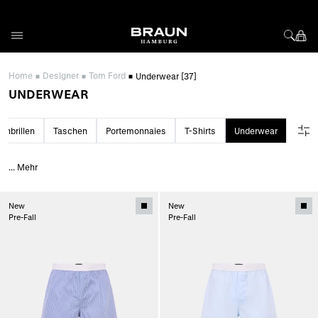
Direkt zum Inhalt
Home
Designer
Tom Ford
Underwear
[37]
UNDERWEAR
enbrillen
Taschen
Portemonnaies
T-Shirts
Underwear
...
Mehr
New
New
Pre-Fall
Pre-Fall