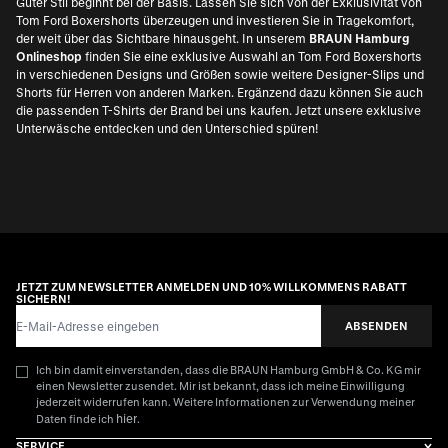
Guter Stil beginnt bei der Basis. Lassen Sie sich von der Exklusivität von
Tom Ford Boxershorts überzeugen und investieren Sie in Tragekomfort,
der weit über das Sichtbare hinausgeht. In unserem
BRAUN Hamburg
Onlineshop
finden Sie eine exklusive Auswahl an Tom Ford Boxershorts
in verschiedenen Designs und Größen sowie weitere
Designer-Slips und
Shorts für Herren
von anderen Marken. Ergänzend dazu können Sie auch
die passenden T-Shirts der Brand bei uns kaufen. Jetzt unsere exklusive
Unterwäsche entdecken und den Unterschied spüren!
JETZT ZUM NEWSLETTER ANMELDEN UND 10% WILLKOMMENS RABATT
SICHERN!
E-Mail-Adresse
ABSENDEN
Ich bin damit einverstanden, dass die BRAUN Hamburg GmbH & Co. KG mir
einen Newsletter zusendet. Mir ist bekannt, dass ich meine Einwilligung
jederzeit widerrufen kann. Weitere Informationen zur Verwendung meiner
hier
Daten finde ich
.
SERVICE