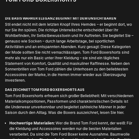
DIE BASIS WAHRER ELEGANZ BEGINNT MIT DEM UNSICHTBAREN
Stil endet nicht mit dem letzten Knopf Ihres Hemdes – er beginnt dort, wo
nur Sie ihn spüren. Die richtige Unterwäsche entscheidet über Ihr
Wohlbefinden, Ihr Selbstbewusstsein und Ihr Auftreten. Sie begleitet Sie –
genauso wie Socken – durch lange Arbeitstage, bei sportlichen
Aktivitäten und an entspannten Abenden. Kurz gesagt: Diese Kategorien
der Mode sollten Sie nicht vernachlässigen. Tom Ford Boxershorts sind
mehr als nur ein Basic unter Ihrer Kleidung – sie sind ein tägliches
Statement von Komfort, Qualität und maskuliner Raffinesse. Neben den
Sonnenbrillen von Tom Ford
zählen die Unterhosen zu den beliebtesten
Accessoires der Marke, in die Herren immer wieder aus Überzeugung
investieren.
DAS ZEICHNET TOM FORD BOXERSHORTS AUS
Tom Ford Boxershorts erfreuen sich großer Beliebtheit: Mit verschiedenen
Materialkompositionen, Passformen und charakteristischen Details ist
die Underwear unverkennbar und begleitet zahlreiche Männer in jeder
Saison durch den Alltag. Was die Boxers auszeichnet, lesen Sie hier.
Hochwertige Materialien:
Wer die Brand Tom Ford kennt, der weiß: Für
die Kleidung und Accessoires werden nur die besten Materialien
verarbeitet. Da sind die Tom Ford Boxer keine Ausnahme. Baumwolle