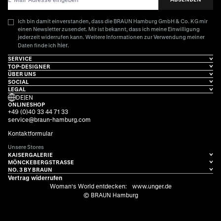
Ich bin damit einverstanden, dass die BRAUN Hamburg GmbH & Co. KG mir
einen Newsletter zusendet. Mir ist bekannt, dass ich meine Einwilligung
jederzeit widerrufen kann. Weitere Informationen zur Verwendung meiner
hier
Daten finde ich
.
SERVICE
TOP-DESIGNER
ÜBER UNS
SOCIAL
LEGAL
DE
|
EN
ONLINESHOP
+49 (0)40 33 44 71 33
service@braun-hamburg.com
Kontaktformular
Unsere Stores
KAISERGALERIE
MÖNCKEBERGSTRASSE
NO. 3 BY BRAUN
Vertrag widerrufen
Woman's World entdecken:
www.unger.de
© BRAUN Hamburg