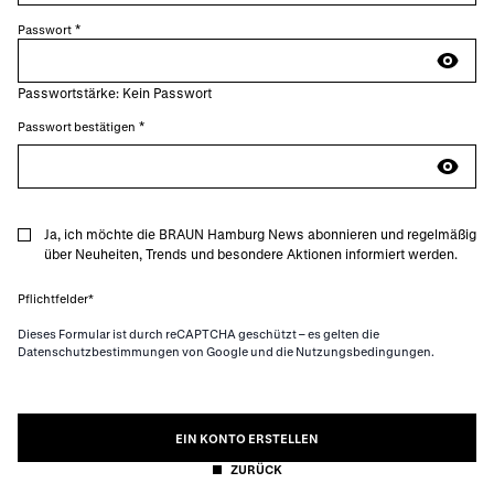
Passwort
Password hidden
Passwortstärke:
Kein Passwort
Passwort bestätigen
Confirm password hidden
Ja, ich möchte die BRAUN Hamburg News abonnieren und regelmäßig
über Neuheiten, Trends und besondere Aktionen informiert werden.
Pflichtfelder*
Dieses Formular ist durch reCAPTCHA geschützt – es gelten die
Datenschutzbestimmungen von Google
und die
Nutzungsbedingungen
.
EIN KONTO ERSTELLEN
ZURÜCK