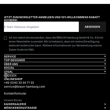
JETZT ZUM NEWSLETTER ANMELDEN UND 10% WILLKOMMENS RABATT
SICHERN!
E-Mail-Adresse
ABSENDEN
Ich bin damit einverstanden, dass die BRAUN Hamburg GmbH & Co. KG mir
einen Newsletter zusendet. Mir ist bekannt, dass ich meine Einwilligung
jederzeit widerrufen kann. Weitere Informationen zur Verwendung meiner
hier
Daten finde ich
.
SERVICE
TOP-DESIGNER
ÜBER UNS
SOCIAL
LEGAL
DE
|
EN
ONLINESHOP
+49 (0)40 33 44 71 33
service@braun-hamburg.com
Kontaktformular
Unsere Stores
KAISERGALERIE
MÖNCKEBERGSTRASSE