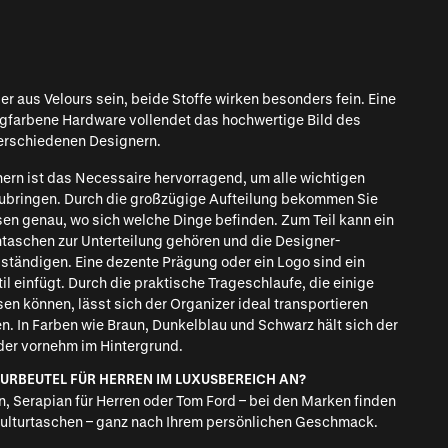
er aus Velours sein, beide Stoffe wirken besonders fein. Eine
ngfarbene Hardware vollendet das hochwertige Bild des
verschiedenen Designern.
ern ist das Necessaire hervorragend, um alle wichtigen
erzubringen. Durch die großzügige Aufteilung bekommen Sie
ssen genau, wo sich welche Dinge befinden. Zum Teil kann ein
taschen zur Unterteilung gehören und die Designer-
lständigen. Eine dezente Prägung oder ein Logo sind ein
il einfügt. Durch die praktische Trageschlaufe, die einige
en können, lässt sich der Organizer ideal transportieren
. In Farben wie Braun, Dunkelblau und Schwarz hält sich der
eder vornehm im Hintergrund.
URBEUTEL FÜR HERREN IM LUXUSBEREICH AN?
n
,
Serapian für Herren
oder Tom Ford – bei den Marken finden
 Kulturtaschen – ganz nach Ihrem persönlichen Geschmack.