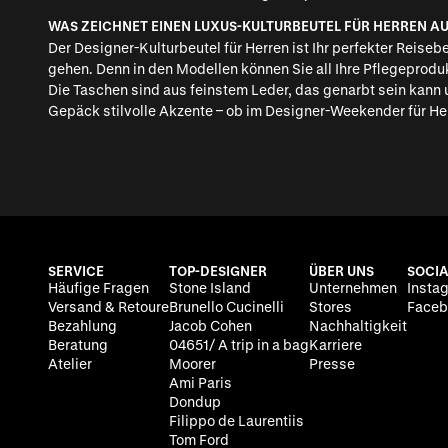
WAS ZEICHNET EINEN LUXUS-KULTURBEUTEL FÜR HERREN A
Der Designer-Kulturbeutel für Herren ist Ihr perfekter Reisebe
gehen. Denn in den Modellen können Sie all Ihre Pflegeprodu
Die Taschen sind aus feinstem Leder, das genarbt sein kann 
Gepäck stilvolle Akzente – ob im
Designer-Weekender für He
SERVICE
TOP-DESIGNER
ÜBER UNS
SOCIA
Häufige Fragen
Stone Island
Unternehmen
Insta
Versand & Retoure
Brunello Cucinelli
Stores
Faceb
Bezahlung
Jacob Cohen
Nachhaltigkeit
Beratung
04651/ A trip in a bag
Karriere
Atelier
Moorer
Presse
Ami Paris
Dondup
Filippo de Laurentiis
Tom Ford