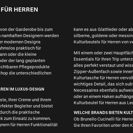
 FÜR HERREN
– von der Garderobe bis zum
kann es aus Glattleder oder ab
on namhaften Designern werden
silberne, goldene oder messi
der modernen Designs
Kulturbeutels für Herren von 
ahmslos praktisch für
Mit einem oder zwei Hauptfäch
nn oder die kleine
Essentials für Ihren Trip unt
oder der lang geplanten
alles perfekt verstaut und wi
zichtbaren Pflegeprodukte
Zipper-Außenfach sowie Innen
hop die unterschiedlichen
Kulturtasche für Herren vervol
wichtiges Detail, das sich subt
REN IM LUXUS-DESIGN
Necessaires ebenfalls aufweis
oder an einem Haken aufhängen
ste, Ihrer Creme und Ihrem
Kulturbeutel für Herren aus L
rfekter Begleiter und bietet
 durch die praktische
WELCHE BRANDS BIETEN KULT
ck zum Einsatz zu kommen.
Ob
Brunello Cucinelli für Herre
nern für Herren Funktionalität
Sie Ihren Favoriten unter den