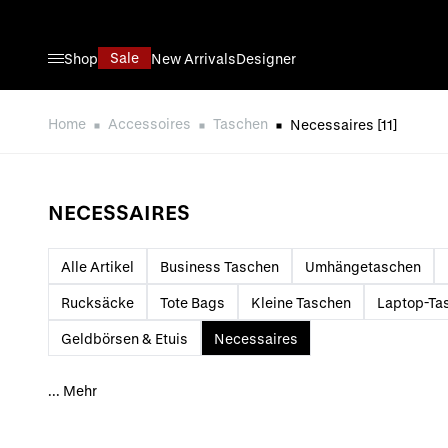
Direkt zum Inhalt
Sale
Shop
New Arrivals
Designer
Home
Accessoires
Taschen
Necessaires
[11]
NECESSAIRES
Alle Artikel
Business Taschen
Umhängetaschen
Rucksäcke
Tote Bags
Kleine Taschen
Laptop-Ta
Geldbörsen & Etuis
Necessaires
...
Mehr