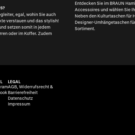
Entdecken Sie im BRAUN Hamb
US?
Accessoires und wählen Sie Ih
gleiter, egal, wohin Sie auch
Neben den Kulturtaschen für H
kte verstauen und das stylish!
Designer-Umhängetaschen für
und setzen somit in jedem
Sortiment.
rren
oder im Koffer. Zudem
L
LEGAL
gram
AGB, Widerrufsrecht &
ook
Barrierefreiheit
Datenschutz
Impressum