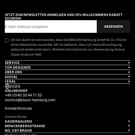
JETZT ZUM NEWSLETTER ANMELDEN UND 10% WILLKOMMENS RABATT
SICHERN!
E-Mail-Adresse
ABSENDEN
Ich bin damit einverstanden, dass die BRAUN Hamburg GmbH & Co. KG mir
einen Newsletter zusendet. Mir ist bekannt, dass ich meine Einwilligung
jederzeit widerrufen kann. Weitere Informationen zur Verwendung meiner
hier
Daten finde ich
.
SERVICE
TOP-DESIGNER
ÜBER UNS
SOCIAL
LEGAL
DE
|
EN
ONLINESHOP
+49 (0)40 33 44 71 33
service@braun-hamburg.com
Kontaktformular
Unsere Stores
KAISERGALERIE
MÖNCKEBERGSTRASSE
NO. 3 BY BRAUN