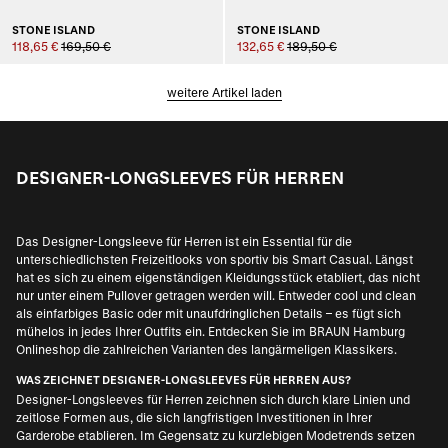
STONE ISLAND
STONE ISLAND
118,65 €
169,50 €
132,65 €
189,50 €
weitere Artikel laden
DESIGNER-LONGSLEEVES FÜR HERREN
Das Designer-Longsleeve für Herren ist ein Essential für die
unterschiedlichsten Freizeitlooks von sportiv bis Smart Casual. Längst
hat es sich zu einem eigenständigen Kleidungsstück etabliert, das nicht
nur unter einem Pullover getragen werden will. Entweder cool und clean
als einfarbiges Basic oder mit unaufdringlichen Details – es fügt sich
mühelos in jedes Ihrer Outfits ein. Entdecken Sie im BRAUN Hamburg
Onlineshop die zahlreichen Varianten des langärmeligen Klassikers.
WAS ZEICHNET DESIGNER-LONGSLEEVES FÜR HERREN AUS?
Designer-Longsleeves für Herren zeichnen sich durch klare Linien und
zeitlose Formen aus, die sich langfristigen Investitionen in Ihrer
Garderobe etablieren. Im Gegensatz zu kurzlebigen Modetrends setzen