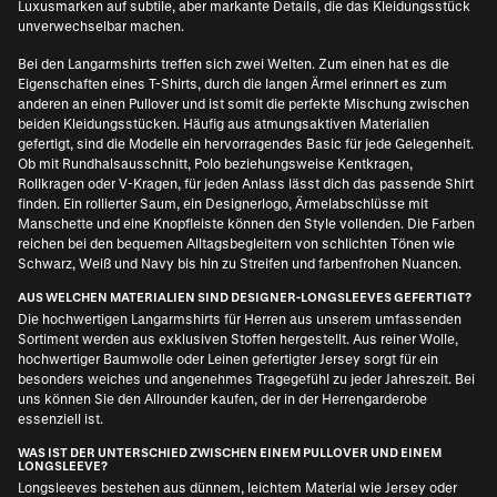
Luxusmarken auf subtile, aber markante Details, die das Kleidungsstück
unverwechselbar machen.
Bei den Langarmshirts treffen sich zwei Welten. Zum einen hat es die
Eigenschaften eines T-Shirts, durch die langen Ärmel erinnert es zum
anderen an einen Pullover und ist somit die perfekte Mischung zwischen
beiden Kleidungsstücken. Häufig aus atmungsaktiven Materialien
gefertigt, sind die Modelle ein hervorragendes Basic für jede Gelegenheit.
Ob mit Rundhalsausschnitt, Polo beziehungsweise Kentkragen,
Rollkragen oder V-Kragen, für jeden Anlass lässt dich das passende Shirt
finden. Ein rollierter Saum, ein Designerlogo, Ärmelabschlüsse mit
Manschette und eine Knopfleiste können den Style vollenden. Die Farben
reichen bei den bequemen Alltagsbegleitern von schlichten Tönen wie
Schwarz, Weiß und Navy bis hin zu Streifen und farbenfrohen Nuancen.
AUS WELCHEN MATERIALIEN SIND DESIGNER-LONGSLEEVES GEFERTIGT?
Die hochwertigen Langarmshirts für Herren aus unserem umfassenden
Sortiment werden aus exklusiven Stoffen hergestellt. Aus reiner Wolle,
hochwertiger Baumwolle oder Leinen gefertigter Jersey sorgt für ein
besonders weiches und angenehmes Tragegefühl zu jeder Jahreszeit. Bei
uns können Sie den Allrounder kaufen, der in der Herrengarderobe
essenziell ist.
WAS IST DER UNTERSCHIED ZWISCHEN EINEM PULLOVER UND EINEM
LONGSLEEVE?
Longsleeves bestehen aus dünnem, leichtem Material wie Jersey oder