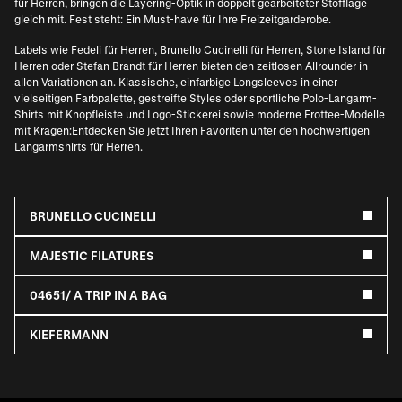
für Herren
, bringen die Layering-Optik in doppelt gearbeiteter Stofflage
gleich mit. Fest steht: Ein Must-have für Ihre Freizeitgarderobe.
Labels wie
Fedeli für Herren
,
Brunello Cucinelli für Herren
,
Stone Island für
Herren
oder
Stefan Brandt für Herren
bieten den zeitlosen Allrounder in
allen Variationen an. Klassische, einfarbige Longsleeves in einer
vielseitigen Farbpalette, gestreifte Styles oder sportliche Polo-Langarm-
Shirts mit Knopfleiste und Logo-Stickerei sowie moderne Frottee-Modelle
mit Kragen:Entdecken Sie jetzt Ihren Favoriten unter den hochwertigen
Langarmshirts für Herren.
BRUNELLO CUCINELLI
MAJESTIC FILATURES
04651/ A TRIP IN A BAG
KIEFERMANN