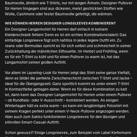
Baumwolle, ähnlich wie T-Shirts, nur mit langen Ärmeln.
Designer-Pullover
für Herren
hingegen sind aus dickeren, meist gestrickten Stoffen wie
Wolle, Cashmere oder fester Baumwolle gefertigt, die wärmen.
WIE KÖNNEN HERREN DESIGNER-LONGSLEEVES KOMBINIEREN?
Ein Designer-Langarmshirt für Herren darf einfach in keinem
Kleiderschrank fehlen! Denn es ist ein echtes Kombinationstalent: Das
einfarbige Longsleeve fügt sich nahtlos in jedes legere Outfit ein. Zu
Jeans oder Bermudas spricht es für sich selbst und schmeichelt in seiner
Zurückhaltung der männlichen Silhouette. Im Herbst und Frühling, wenn
es für ein T-Shirt zu kühl und für einen Pullover zu warm ist, hat das
Langarmshirt seinen großen Auftritt.
Vor allem im
Layering-Look für Herren
zeigt das Shirt seine ganze Vielfalt,
denn es bildet die perfekte Zwischenschicht zwischen T-Shirt und Jacke –
ideal für die Übergangszeit. Ganz sportlich kommt es unter einem T-Shirt
in Kontrastfarbe getragen daher. Wenn es für diese Kombination zu kalt
ist, dann kann das Designer-Langarmshirt für Herren unter einem Pullover
– ob Rundhals- oder V-Ausschnitt – kombiniert werden. An eisigen
Wintertagen hält es extra warm – so kann ein langärmliges Poloshirt mit
seinem Kragen perfekt unter einem V-Neck-Pullover angezogen werden.
Aber auch zum Sakko funktionieren Longsleeves für den lässigen und
stilvollen Smart-Casual-Auftritt.
Schon gewusst? Einige Longsleeves, zum Beispiel vom Label
Kiefermann