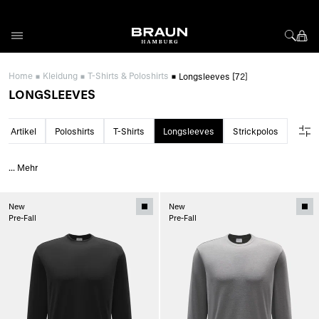
Direkt zum Inhalt
Home
Kleidung
T-Shirts & Poloshirts
Longsleeves
[72]
LONGSLEEVES
lle Artikel
Poloshirts
T-Shirts
Longsleeves
Strickpolos
...
Mehr
New
New
Pre-Fall
Pre-Fall