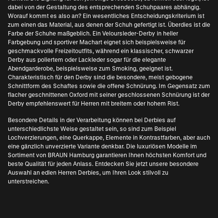
dabei von der Gestaltung des entsprechenden Schuhpaares abhängig.
Worauf kommt es also an? Ein wesentliches Entscheidungskriterium ist
zum einen das Material, aus denen der Schuh gefertigt ist. Überdies ist die
Farbe der Schuhe maßgeblich. Ein Veloursleder-Derby in heller
Farbgebung und sportiver Machart eignet sich beispielsweise für
geschmackvolle Freizeitoutfits, während ein klassischer, schwarzer
Derby aus poliertem oder Lackleder sogar für die elegante
Abendgarderobe, beispielsweise zum Smoking, geeignet ist.
Charakteristisch für den Derby sind die besondere, meist gebogene
Schnittform des Schaftes sowie die offene Schnürung. Im Gegensatz zum
flacher geschnittenen Oxford mit seiner geschlossenen Schnürung ist der
Derby empfehlenswert für Herren mit breitem oder hohem Rist.
Besondere Details in der Verarbeitung können bei Derbies auf
unterschiedlichste Weise gestaltet sein, so sind zum Beispiel
Lochverzierungen, eine Querkappe, Elemente in Kontrastfarben, aber auch
eine gänzlich unverzierte Variante denkbar. Die luxuriösen Modelle im
Sortiment von BRAUN Hamburg garantieren Ihnen höchsten Komfort und
beste Qualität für jeden Anlass. Entdecken Sie jetzt unsere besondere
Auswahl an edlen Herren Derbies, um Ihren Look stilvoll zu
unterstreichen.