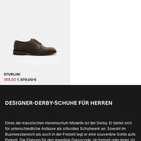
STURLINI
189,50 €
379,00 €
DESIGNER-DERBY-SCHUHE FÜR HERREN
Eines der klassischen Herrenschuh-Modelle ist der Derby. Er bietet sich
für unterschiedliche Anlässe als stilvolles Schuhwerk an. Sowohl im
Businessbereich als auch in der Freizeit legt er eine souveräne Sohle aufs
Parkett. Die Eignung für den jeweilige Dresscode, ob formell oder leger, ist