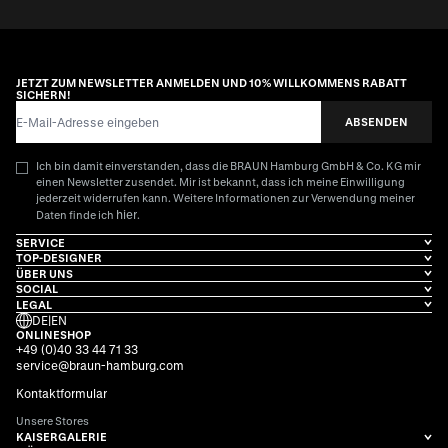
JETZT ZUM NEWSLETTER ANMELDEN UND 10% WILLKOMMENS RABATT
SICHERN!
E-Mail-Adresse
ABSENDEN
Ich bin damit einverstanden, dass die BRAUN Hamburg GmbH & Co. KG mir
einen Newsletter zusendet. Mir ist bekannt, dass ich meine Einwilligung
jederzeit widerrufen kann. Weitere Informationen zur Verwendung meiner
hier
Daten finde ich
.
SERVICE
TOP-DESIGNER
ÜBER UNS
SOCIAL
LEGAL
DE
|
EN
ONLINESHOP
+49 (0)40 33 44 71 33
service@braun-hamburg.com
Kontaktformular
Unsere Stores
KAISERGALERIE