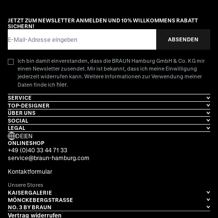
JETZT ZUM NEWSLETTER ANMELDEN UND 10% WILLKOMMENS RABATT
SICHERN!
E-Mail-Adresse
ABSENDEN
Ich bin damit einverstanden, dass die BRAUN Hamburg GmbH & Co. KG mir
einen Newsletter zusendet. Mir ist bekannt, dass ich meine Einwilligung
jederzeit widerrufen kann. Weitere Informationen zur Verwendung meiner
hier
Daten finde ich
.
SERVICE
TOP-DESIGNER
ÜBER UNS
SOCIAL
LEGAL
DE
|
EN
ONLINESHOP
+49 (0)40 33 44 71 33
service@braun-hamburg.com
Kontaktformular
Unsere Stores
KAISERGALERIE
MÖNCKEBERGSTRASSE
NO. 3 BY BRAUN
Vertrag widerrufen