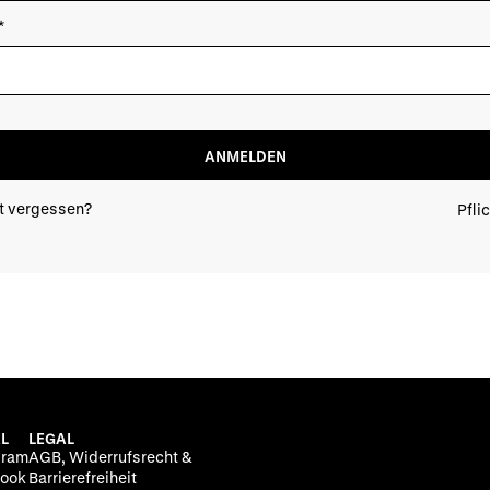
d hidden
ANMELDEN
t vergessen?
Pfli
L
LEGAL
gram
AGB, Widerrufsrecht &
ook
Barrierefreiheit