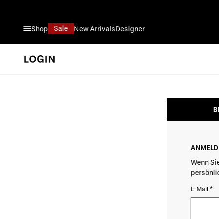
Direkt zum Inhalt
Sale
Shop
New Arrivals
Designer
LOGIN
B
ANMELD
Wenn Sie
persönl
E-Mail