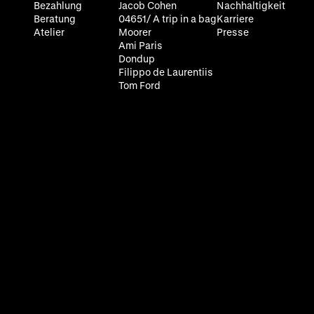
Bezahlung
Jacob Cohen
Nachhaltigkeit
Beratung
04651/ A trip in a bag
Karriere
Atelier
Moorer
Presse
Ami Paris
Dondup
Filippo de Laurentiis
Tom Ford