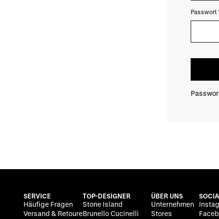
Passwort
Passwor
Passwor
SERVICE
TOP-DESIGNER
ÜBER UNS
SOCIA
Häufige Fragen
Stone Island
Unternehmen
Insta
Versand & Retoure
Brunello Cucinelli
Stores
Faceb