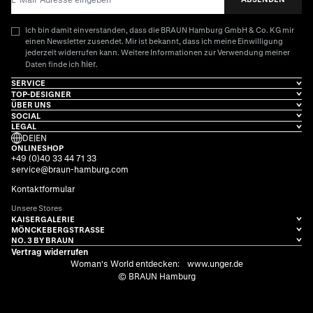
Ich bin damit einverstanden, dass die BRAUN Hamburg GmbH & Co. KG mir
einen Newsletter zusendet. Mir ist bekannt, dass ich meine Einwilligung
jederzeit widerrufen kann. Weitere Informationen zur Verwendung meiner
hier
Daten finde ich
.
SERVICE
TOP-DESIGNER
ÜBER UNS
SOCIAL
LEGAL
DE
|
EN
ONLINESHOP
+49 (0)40 33 44 71 33
service@braun-hamburg.com
Kontaktformular
Unsere Stores
KAISERGALERIE
MÖNCKEBERGSTRASSE
NO. 3 BY BRAUN
Vertrag widerrufen
Woman's World entdecken:
www.unger.de
© BRAUN Hamburg