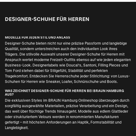
DESIGNER-SCHUHE FÜR HERREN
MODELLE FÜR JEDEN STIL UND ANLASS
Designer-Schuhe bieten nicht nur eine präzise Passform und langlebige
Qualität, sondern unterstreichen auch den individuellen Look ihres
Trägers. Die stilvolle Auswahl unserer Designer-Schuhe für Herren mit
Anspruch wertet moderne Freizeit-Outfits ebenso auf wie jeden eleganten
Business-Look. Designerlabels wie Doucal's, Santoni, Filling Pieces und
Tom Ford stehen dabei für Stilgefühl, Stabilität und perfekten
Tragekomfort. Entdecken Sie Herrenschuhe jeder Stilrichtung: von Luxus-
Schuhen für Herren wie Sneaker, Loafer, Schnürschuhe und Boots.
WAS ZEICHNET DESIGNER-SCHUHE FÜR HERREN BEI BRAUN HAMBURG
AUS?
Die exklusiven Styles im BRAUN Hamburg Onlineshop überzeugen durch
sorgfältig ausgewählte Materialien, präzise Verarbeitung und ein Design,
das weit über flüchtige Trends hinausgeht. Modelle aus edlem Glattleder
oder strukturiertem Velours werden in renommierten Manufakturen
gefertigt – mit höchsten Anforderungen an Haptik, Formstabilität und
Langlebigkeit.