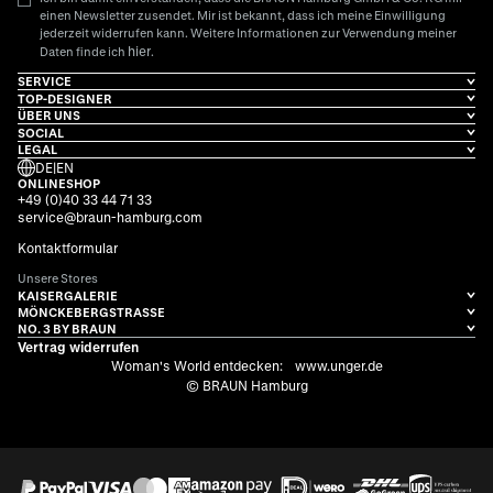
einen Newsletter zusendet. Mir ist bekannt, dass ich meine Einwilligung
jederzeit widerrufen kann. Weitere Informationen zur Verwendung meiner
hier
Daten finde ich
.
SERVICE
TOP-DESIGNER
ÜBER UNS
SOCIAL
LEGAL
DE
|
EN
ONLINESHOP
+49 (0)40 33 44 71 33
service@braun-hamburg.com
Kontaktformular
Unsere Stores
KAISERGALERIE
MÖNCKEBERGSTRASSE
NO. 3 BY BRAUN
Vertrag widerrufen
Woman's World entdecken:
www.unger.de
© BRAUN Hamburg