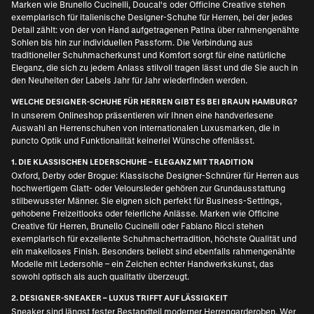
Marken wie Brunello Cucinelli, Doucal‘s oder Officine Creative stehen
exemplarisch für italienische Designer-Schuhe für Herren, bei der jedes
Detail zählt: von der von Hand aufgetragenen Patina über rahmengenähte
Sohlen bis hin zur individuellen Passform. Die Verbindung aus
traditioneller Schuhmacherkunst und Komfort sorgt für eine natürliche
Eleganz, die sich zu jedem Anlass stilvoll tragen lässt und die Sie auch in
den Neuheiten der Labels Jahr für Jahr wiederfinden werden.
WELCHE DESIGNER-SCHUHE FÜR HERREN GIBT ES BEI BRAUN HAMBURG?
In unserem Onlineshop präsentieren wir Ihnen eine handverlesene
Auswahl an Herrenschuhen von internationalen Luxusmarken, die in
puncto Optik und Funktionalität keinerlei Wünsche offenlässt.
1. DIE KLASSISCHEN LEDERSCHUHE – ELEGANZ MIT TRADITION
Oxford, Derby oder Brogue: Klassische
Designer-Schnürer für Herren
aus
hochwertigem Glatt- oder Veloursleder gehören zur Grundausstattung
stilbewusster Männer. Sie eignen sich perfekt für Business-Settings,
gehobene Freizeitlooks oder feierliche Anlässe. Marken wie
Officine
Creative für Herren
, Brunello Cucinelli oder Fabiano Ricci stehen
exemplarisch für exzellente Schuhmachertradition, höchste Qualität und
ein makelloses Finish. Besonders beliebt sind ebenfalls rahmengenähte
Modelle mit Ledersohle – ein Zeichen echter Handwerkskunst, das
sowohl optisch als auch qualitativ überzeugt.
2. DESIGNER-SNEAKER – LUXUS TRIFFT AUF LÄSSIGKEIT
Sneaker sind längst fester Bestandteil moderner Herrengarderoben. Wer