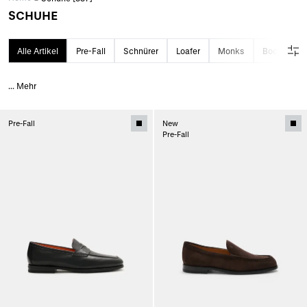
SCHUHE
Alle Artikel
Pre-Fall
Schnürer
Loafer
Monks
Boots
...
Mehr
Pre-Fall
New
Pre-Fall