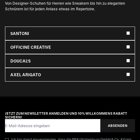
Von Designer-Schuhen für Herren wie Sneakern bis hin zu eleganten
Schnürern ist für jeden Anlass etwas im Repertoire.
SANTONI
OFFICINE CREATIVE
DOUCAL'S
AXEL ARIGATO
JETZT ZUM NEWSLETTER ANMELDEN UND 10% WILLKOMMENS RABATT
SICHERN!
E-Mail-Adresse
ABSENDEN
Ich bin damit einverstanden, dass die BRAUN Hamburg GmbH & Co. KG mir