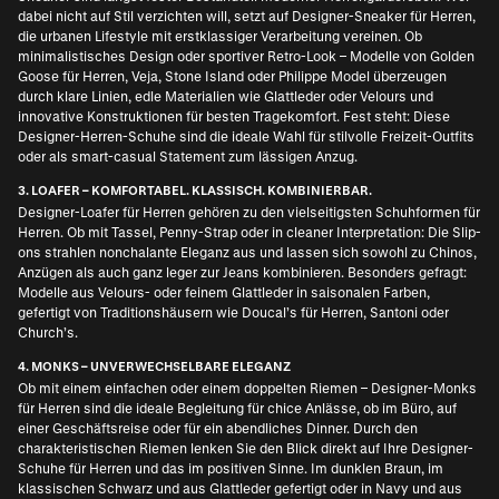
dabei nicht auf Stil verzichten will, setzt auf
Designer-Sneaker für Herren
,
die urbanen Lifestyle mit erstklassiger Verarbeitung vereinen. Ob
minimalistisches Design oder sportiver Retro-Look – Modelle von
Golden
Goose für Herren
, Veja, Stone Island oder Philippe Model überzeugen
durch klare Linien, edle Materialien wie Glattleder oder Velours und
innovative Konstruktionen für besten Tragekomfort. Fest steht: Diese
Designer-Herren-Schuhe sind die ideale Wahl für stilvolle Freizeit-Outfits
oder als smart-casual Statement zum lässigen Anzug.
3. LOAFER – KOMFORTABEL. KLASSISCH. KOMBINIERBAR.
Designer-Loafer für Herren
gehören zu den vielseitigsten Schuhformen für
Herren. Ob mit Tassel, Penny-Strap oder in cleaner Interpretation: Die Slip-
ons strahlen nonchalante Eleganz aus und lassen sich sowohl zu Chinos,
Anzügen als auch ganz leger zur Jeans kombinieren. Besonders gefragt:
Modelle aus Velours- oder feinem Glattleder in saisonalen Farben,
gefertigt von Traditionshäusern wie
Doucal’s für Herren
, Santoni oder
Church’s.
4. MONKS – UNVERWECHSELBARE ELEGANZ
Ob mit einem einfachen oder einem doppelten Riemen –
Designer-Monks
für Herren
sind die ideale Begleitung für chice Anlässe, ob im Büro, auf
einer Geschäftsreise oder für ein abendliches Dinner. Durch den
charakteristischen Riemen lenken Sie den Blick direkt auf Ihre Designer-
Schuhe für Herren und das im positiven Sinne. Im dunklen Braun, im
klassischen Schwarz und aus Glattleder gefertigt oder in Navy und aus