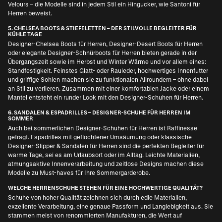
Velours – die Modelle sind in jedem Stil ein Hingucker, wie
Santoni für
Herren
beweist.
5. CHELSEA BOOTS & STIEFELETTEN – DER STILVOLLE BEGLEITER FÜR
KÜHLE TAGE
Designer-Chelsea Boots für Herren
,
Designer-Desert Boots für Herren
oder elegante
Designer-Schnürboots für Herren
bieten gerade in der
Übergangszeit sowie im Herbst und Winter Wärme und vor allem eines:
Standfestigkeit. Feinstes Glatt- oder Rauleder, hochwertiges Innenfutter
und griffige Sohlen machen sie zu funktionalen Allroundern – ohne dabei
an Stil zu verlieren. Zusammen mit einer komfortablen Jacke oder einem
Mantel entsteht ein runder Look mit den Designer-Schuhen für Herren.
6. SANDALEN & ESPADRILLES – DESIGNER-SCHUHE FÜR HERREN IM
SOMMER
Auch bei sommerlichen Designer-Schuhen für Herren ist Raffinesse
gefragt. Espadrilles mit geflochtener Umsäumung oder klassische
Designer-Slipper & Sandalen für Herren
sind die perfekten Begleiter für
warme Tage, sei es am Urlaubsort oder im Alltag. Leichte Materialien,
atmungsaktive Innenverarbeitung und zeitlose Designs machen diese
Modelle zu Must-haves für Ihre Sommergarderobe.
WELCHE HERRENSCHUHE STEHEN FÜR EINE HOCHWERTIGE QUALITÄT?
Schuhe von hoher Qualität zeichnen sich durch edle Materialien,
exzellente Verarbeitung, eine genaue Passform und Langlebigkeit aus. Sie
stammen meist von renommierten Manufakturen, die Wert auf