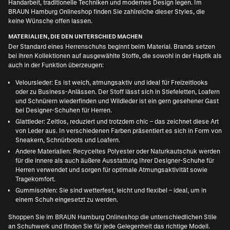
Handarbeit, traditionelle Techniken und modernes Design legen. Im
BRAUN Hamburg Onlineshop finden Sie zahlreiche dieser Styles, die
keine Wünsche offen lassen.
MATERIALIEN, DIE DEN UNTERSCHIED MACHEN
Der Standard eines Herrenschuhs beginnt beim Material. Brands setzen
bei ihren Kollektionen auf ausgewählte Stoffe, die sowohl in der Haptik als
auch in der Funktion überzeugen:
Veloursleder: Es ist weich, atmungsaktiv und ideal für Freizeitlooks
oder zu Business-Anlässen. Der Stoff lässt sich in Stiefeletten, Loafern
und Schnürern wiederfinden und Wildleder ist ein gern gesehener Gast
bei Designer-Schuhen für Herren.
Glattleder: Zeitlos, reduziert und trotzdem chic – das zeichnet diese Art
von Leder aus. In verschiedenen Farben präsentiert es sich in Form von
Sneakern, Schnürboots und Loafern.
Andere Materialien: Recyceltes Polyester oder Naturkautschuk werden
für die innere als auch äußere Ausstattung Ihrer Designer-Schuhe für
Herren verwendet und sorgen für optimale Atmungsaktivität sowie
Tragekomfort.
Gummisohlen: Sie sind wetterfest, leicht und flexibel – ideal, um in
einem Schuh eingesetzt zu werden.
Shoppen Sie im BRAUN Hamburg Onlineshop die unterschiedlichen Stile
an Schuhwerk und finden Sie für jede Gelegenheit das richtige Modell.