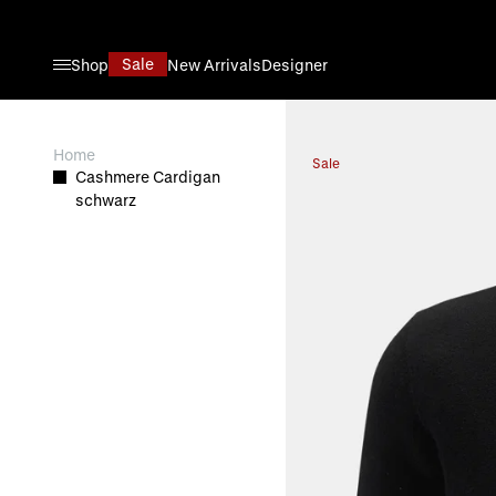
Direkt zum Inhalt
Sale
Shop
New Arrivals
Designer
View larger image
Home
Sale
Cashmere Cardigan
schwarz