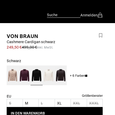
Suche
Anmelden
VON BRAUN
Cashmere Cardigan schwarz
249,50 €
499,00 €
inkl. MwSt.
Schwarz
+
6
Farben
Größenberater
EU
S
M
L
XL
XXL
XXXL
IN DEN WARENKORB