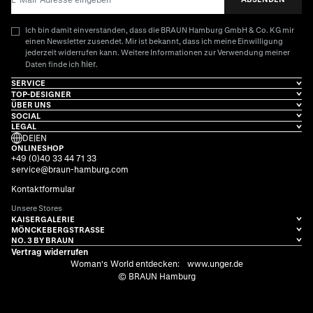
Ich bin damit einverstanden, dass die BRAUN Hamburg GmbH & Co. KG mir
einen Newsletter zusendet. Mir ist bekannt, dass ich meine Einwilligung
jederzeit widerrufen kann. Weitere Informationen zur Verwendung meiner
hier
Daten finde ich
.
SERVICE
TOP-DESIGNER
ÜBER UNS
SOCIAL
LEGAL
DE
|
EN
ONLINESHOP
+49 (0)40 33 44 71 33
service@braun-hamburg.com
Kontaktformular
Unsere Stores
KAISERGALERIE
MÖNCKEBERGSTRASSE
NO. 3 BY BRAUN
Vertrag widerrufen
Woman's World entdecken:
www.unger.de
© BRAUN Hamburg