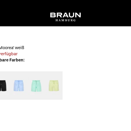
N
Moorea' weiß
 verfügbar
bare Farben: