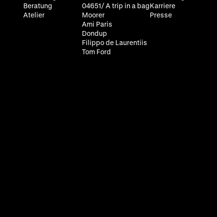
Beratung
04651/ A trip in a bag
Karriere
Atelier
Moorer
Presse
Ami Paris
Dondup
Filippo de Laurentiis
Tom Ford