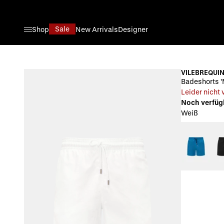
Direkt zum Inhalt
Sale
Shop
New Arrivals
Designer
VILEBREQUI
Badeshorts '
Leider nicht
Noch verfüg
Weiß