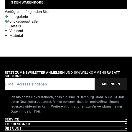
IN DEN WARENKORB
Verfügbar in folgenden Stores:
Kaisergalerie
Mönckebergstraße
Details
Versand
Material
JETZT ZUM NEWSLETTER ANMELDEN UND 10% WILLKOMMENS RABATT
SICHERN!
E-Mail-Adresse
ABSENDEN
Ich bin damit einverstanden, dass die BRAUN Hamburg GmbH & Co. KG mir
einen Newsletter zusendet. Mir ist bekannt, dass ich meine Einwilligung
jederzeit widerrufen kann. Weitere Informationen zur Verwendung meiner
hier
Daten finde ich
.
SERVICE
TOP-DESIGNER
ÜBER UNS