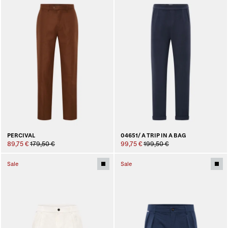
PERCIVAL
04651/ A TRIP IN A BAG
89,75 €
179,50 €
99,75 €
199,50 €
Sale
Sale