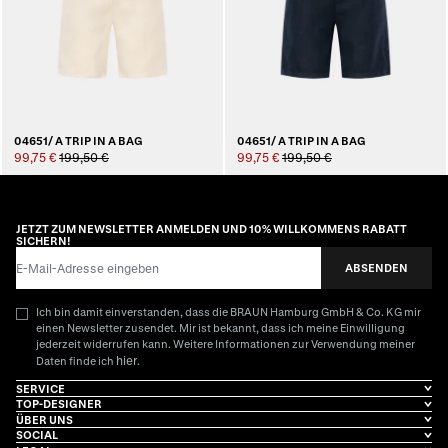
04651/ A TRIP IN A BAG
04651/ A TRIP IN A BAG
99,75 €
199,50 €
99,75 €
199,50 €
JETZT ZUM NEWSLETTER ANMELDEN UND 10% WILLKOMMENS RABATT
SICHERN!
E-Mail-Adresse
ABSENDEN
Ich bin damit einverstanden, dass die BRAUN Hamburg GmbH & Co. KG mir
einen Newsletter zusendet. Mir ist bekannt, dass ich meine Einwilligung
jederzeit widerrufen kann. Weitere Informationen zur Verwendung meiner
hier
Daten finde ich
.
SERVICE
TOP-DESIGNER
ÜBER UNS
SOCIAL