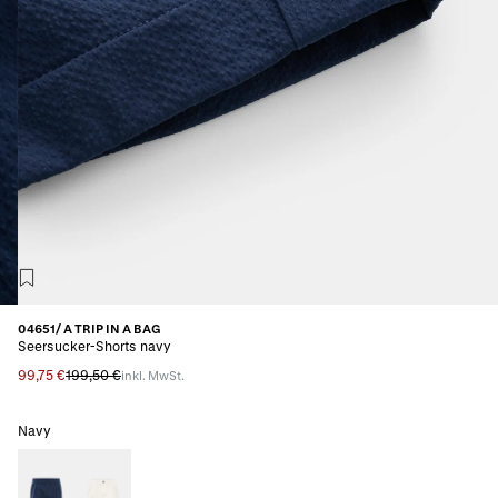
04651/ A TRIP IN A BAG
Seersucker-Shorts navy
99,75 €
199,50 €
inkl. MwSt.
Navy