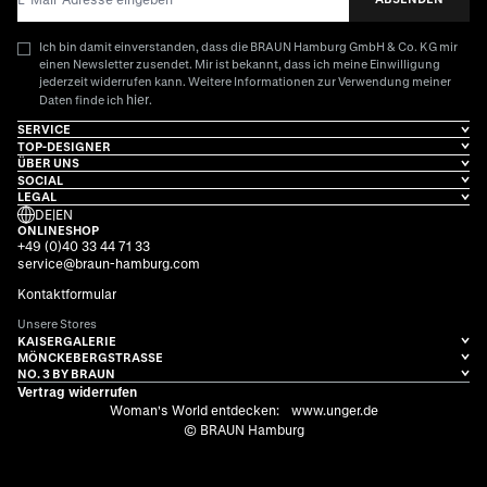
Ich bin damit einverstanden, dass die BRAUN Hamburg GmbH & Co. KG mir
einen Newsletter zusendet. Mir ist bekannt, dass ich meine Einwilligung
jederzeit widerrufen kann. Weitere Informationen zur Verwendung meiner
hier
Daten finde ich
.
SERVICE
TOP-DESIGNER
ÜBER UNS
SOCIAL
LEGAL
DE
|
EN
ONLINESHOP
+49 (0)40 33 44 71 33
service@braun-hamburg.com
Kontaktformular
Unsere Stores
KAISERGALERIE
MÖNCKEBERGSTRASSE
NO. 3 BY BRAUN
Vertrag widerrufen
Woman's World entdecken:
www.unger.de
© BRAUN Hamburg