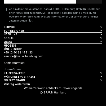
Ich bin damit einverstanden, dass die BRAUN Hamburg GmbH & Co. KG mir
einen Newsletter zusendet. Mir ist bekannt, dass ich meine Einwilligung
jederzeit widerrufen kann. Weitere Informationen zur Verwendung meiner
hier
Daten finde ich
.
SERVICE
TOP-DESIGNER
ÜBER UNS
SOCIAL
LEGAL
DE
|
EN
ONLINESHOP
+49 (0)40 33 44 71 33
service@braun-hamburg.com
Kontaktformular
Unsere Stores
KAISERGALERIE
MÖNCKEBERGSTRASSE
NO. 3 BY BRAUN
Vertrag widerrufen
Woman's World entdecken:
www.unger.de
© BRAUN Hamburg