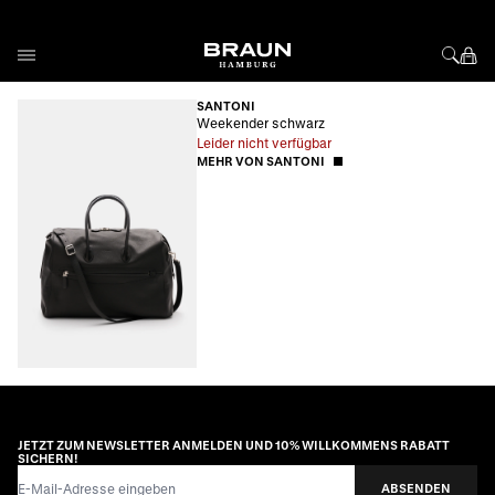
Direkt zum Inhalt
SANTONI
Weekender schwarz
Leider nicht verfügbar
MEHR VON SANTONI
JETZT ZUM NEWSLETTER ANMELDEN UND 10% WILLKOMMENS RABATT
SICHERN!
E-Mail-Adresse
ABSENDEN