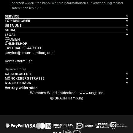
jederzeit widerrufen kann. Weitere Informationen zur Verwendung meiner
hier
Daten finde ich
.
SERVICE
TOP-DESIGNER
ÜBER UNS
SOCIAL
LEGAL
DE
|
EN
ONLINESHOP
+49 (0)40 33 44 71 33
service@braun-hamburg.com
Kontaktformular
Unsere Stores
KAISERGALERIE
MÖNCKEBERGSTRASSE
NO. 3 BY BRAUN
Vertrag widerrufen
Woman's World entdecken:
www.unger.de
© BRAUN Hamburg