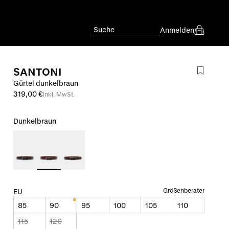
Suche
Anmelden
SANTONI
Gürtel dunkelbraun
319,00 €
inkl. MwSt.
Dunkelbraun
Größenberater
EU
85
90
95
100
105
110
115
120