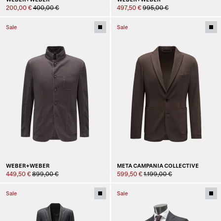
200,00 €
400,00 €
497,50 €
995,00 €
Sale
Sale
WEBER+WEBER
META CAMPANIA COLLECTIVE
449,50 €
899,00 €
599,50 €
1.199,00 €
Sale
Sale