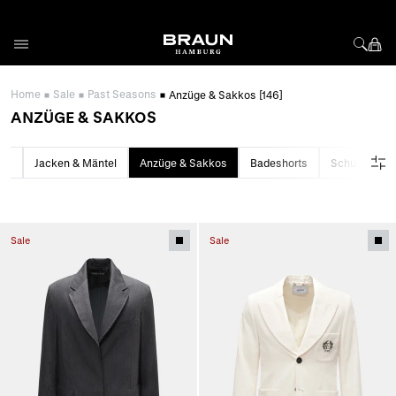
Direkt zum Inhalt
Home
Sale
Past Seasons
Anzüge & Sakkos
[146]
ANZÜGE & SAKKOS
ans
Jacken & Mäntel
Anzüge & Sakkos
Badeshorts
Schuhe
Sale
Sale