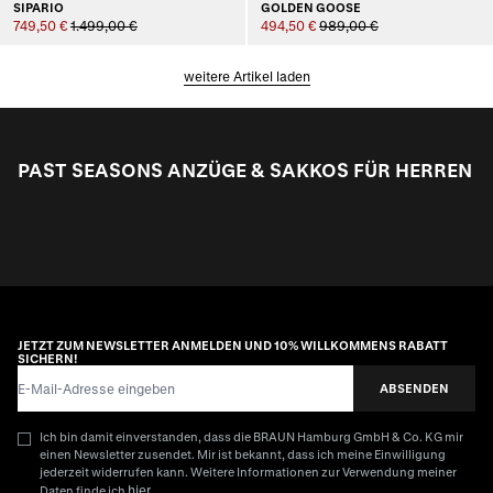
SIPARIO
GOLDEN GOOSE
749,50 €
1.499,00 €
494,50 €
989,00 €
weitere Artikel laden
PAST SEASONS ANZÜGE & SAKKOS FÜR HERREN
JETZT ZUM NEWSLETTER ANMELDEN UND 10% WILLKOMMENS RABATT
SICHERN!
E-Mail-Adresse
ABSENDEN
Ich bin damit einverstanden, dass die BRAUN Hamburg GmbH & Co. KG mir
einen Newsletter zusendet. Mir ist bekannt, dass ich meine Einwilligung
jederzeit widerrufen kann. Weitere Informationen zur Verwendung meiner
hier
Daten finde ich
.