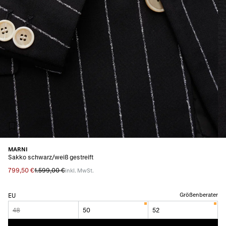
MARNI
Sakko schwarz/weiß gestreift
799,50 €
1.599,00 €
inkl. MwSt.
Größenberater
EU
48
50
52