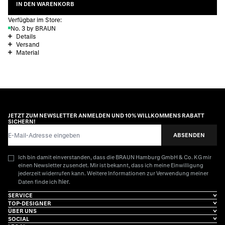
IN DEN WARENKORB
Verfügbar im Store:
No. 3 by BRAUN
Details
Versand
Material
JETZT ZUM NEWSLETTER ANMELDEN UND 10% WILLKOMMENS RABATT
SICHERN!
E-Mail-Adresse
ABSENDEN
Ich bin damit einverstanden, dass die BRAUN Hamburg GmbH & Co. KG mir
einen Newsletter zusendet. Mir ist bekannt, dass ich meine Einwilligung
jederzeit widerrufen kann. Weitere Informationen zur Verwendung meiner
hier
Daten finde ich
.
SERVICE
TOP-DESIGNER
ÜBER UNS
SOCIAL