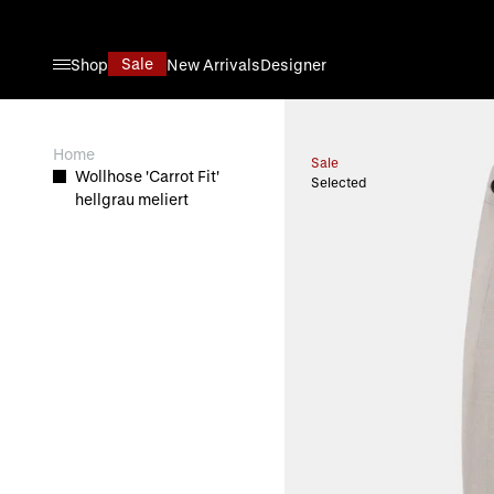
Direkt zum Inhalt
Sale
Shop
New Arrivals
Designer
View larger image
Home
Sale
Wollhose 'Carrot Fit'
Selected
hellgrau meliert