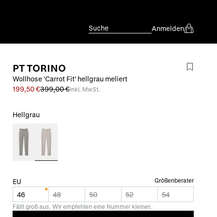
Suche
Anmelden
PT TORINO
Wollhose 'Carrot Fit' hellgrau meliert
199,50 €
399,00 €
inkl. MwSt.
Hellgrau
Größenberater
EU
46
48
50
52
54
Fällt groß aus. Wir empfehlen eine Nummer kleiner.