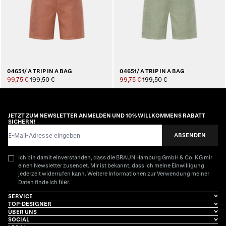
04651/ A TRIP IN A BAG
04651/ A TRIP IN A BAG
99,75 €
199,50 €
99,75 €
199,50 €
JETZT ZUM NEWSLETTER ANMELDEN UND 10% WILLKOMMENS RABATT
SICHERN!
E-Mail-Adresse
ABSENDEN
Ich bin damit einverstanden, dass die BRAUN Hamburg GmbH & Co. KG mir
einen Newsletter zusendet. Mir ist bekannt, dass ich meine Einwilligung
jederzeit widerrufen kann. Weitere Informationen zur Verwendung meiner
hier
Daten finde ich
.
SERVICE
TOP-DESIGNER
ÜBER UNS
SOCIAL