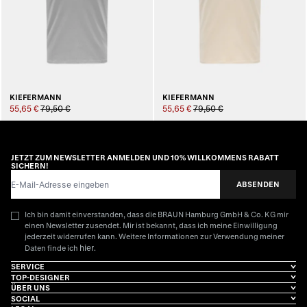
KIEFERMANN
KIEFERMANN
55,65 €
79,50 €
55,65 €
79,50 €
JETZT ZUM NEWSLETTER ANMELDEN UND 10% WILLKOMMENS RABATT
SICHERN!
E-Mail-Adresse
ABSENDEN
Ich bin damit einverstanden, dass die BRAUN Hamburg GmbH & Co. KG mir
einen Newsletter zusendet. Mir ist bekannt, dass ich meine Einwilligung
jederzeit widerrufen kann. Weitere Informationen zur Verwendung meiner
hier
Daten finde ich
.
SERVICE
TOP-DESIGNER
ÜBER UNS
SOCIAL