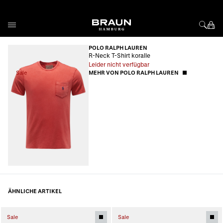
Direkt zum Inhalt
POLO RALPH LAUREN
R-Neck T-Shirt koralle
Leider nicht verfügbar
Sale
MEHR VON POLO RALPH LAUREN
ÄHNLICHE ARTIKEL
Sale
Sale