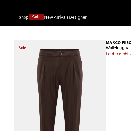
Direkt zum Inhalt
Sale
Shop
New Arrivals
Designer
MARCO PES
Woll-Joggpan
Sale
Leider nicht