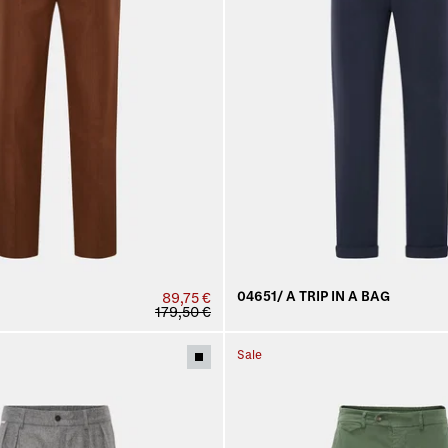
04651/ A TRIP IN A BAG
89,75 €
179,50 €
Sale