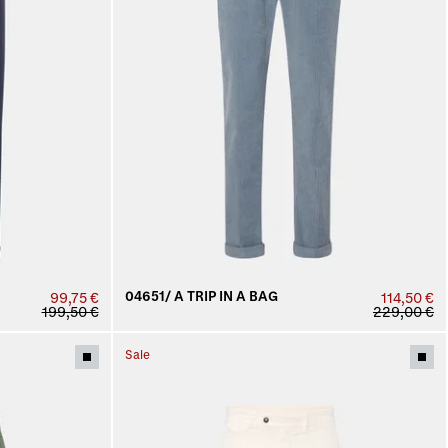
04651/ A TRIP IN A BAG
99,75 €
114,50 €
199,50 €
229,00 €
Sale