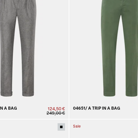
IN A BAG
04651/ A TRIP IN A BAG
124,50 €
249,00 €
Sale