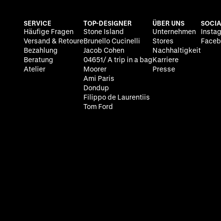
SERVICE
TOP-DESIGNER
ÜBER UNS
SOCIA
Häufige Fragen
Stone Island
Unternehmen
Insta
Versand & Retoure
Brunello Cucinelli
Stores
Faceb
Bezahlung
Jacob Cohen
Nachhaltigkeit
Beratung
04651/ A trip in a bag
Karriere
Atelier
Moorer
Presse
Ami Paris
Dondup
Filippo de Laurentiis
Tom Ford