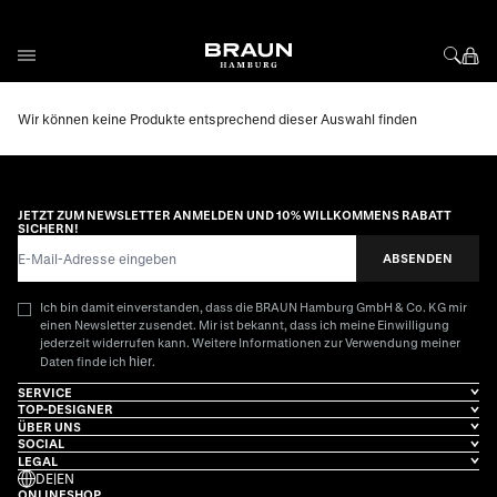
Direkt zum Inhalt
Wir können keine Produkte entsprechend dieser Auswahl finden
JETZT ZUM NEWSLETTER ANMELDEN UND 10% WILLKOMMENS RABATT
SICHERN!
E-Mail-Adresse
ABSENDEN
Ich bin damit einverstanden, dass die BRAUN Hamburg GmbH & Co. KG mir
einen Newsletter zusendet. Mir ist bekannt, dass ich meine Einwilligung
jederzeit widerrufen kann. Weitere Informationen zur Verwendung meiner
hier
Daten finde ich
.
SERVICE
TOP-DESIGNER
ÜBER UNS
SOCIAL
LEGAL
DE
|
EN
ONLINESHOP