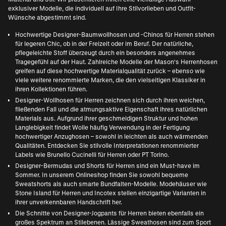
exklusiver Modelle, die individuell auf Ihre Stilvorlieben und Outfit-
Wünsche abgestimmt sind.
Hochwertige
Designer-Baumwollhosen und -Chinos für Herren
stehen
für legeren Chic, ob in der Freizeit oder im Beruf. Der natürliche,
pflegeleichte Stoff überzeugt durch ein besonders angenehmes
Tragegefühl auf der Haut. Zahlreiche Modelle der
Mason's Herrenhosen
greifen auf diese hochwertige Materialqualität zurück – ebenso wie
viele weitere renommierte Marken, die den vielseitigen Klassiker in
ihren Kollektionen führen.
Designer-Wollhosen für Herren
zeichnen sich durch ihren weichen,
fließenden Fall und die atmungsaktive Eigenschaft ihres natürlichen
Materials aus. Aufgrund ihrer geschmeidigen Struktur und hohen
Langlebigkeit findet Wolle häufig Verwendung in der Fertigung
hochwertiger Anzughosen – sowohl in leichten als auch wärmenden
Qualitäten. Entdecken Sie stilvolle Interpretationen renommierter
Labels wie
Brunello Cucinelli für Herren
oder PT Torino.
Designer-Bermudas und Shorts für Herren
sind ein Must-have im
Sommer. In unserem Onlineshop finden Sie sowohl bequeme
Sweatshorts als auch smarte Bundfalten-Modelle. Modehäuser wie
Stone Island für Herren
und Incotex stellen einzigartige Varianten in
ihrer unverkennbaren Handschrift her.
Die Schnitte von
Designer-Jogpants für Herren
bieten ebenfalls ein
großes Spektrum an Stilebenen. Lässige Sweathosen sind zum Sport