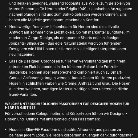
und Relaxen geeignet, während Jogpants aus Wolle, zum Beispiel von
Marco Pescarolo für Herren
oder Briglia 1949, klassischen Anzughosen
nachempfunden sind und zum Sakko getragen werden können. Eins
haben alle Modelle gemeinsam: maximalen Komfort.
Hochwertige
Designer-Leinenhosen für Herren
sind die stilvolle
Antwort auf sommerliche Leichtigkeit. Ob mit markanter Bundfalte, im
modernen Cargo-Design, als entspannte Shorts oder in lässiger
Jogpants-Silhouette – das edle Naturmaterial wird von führenden
Designern wie
Hiltl Hosen für Herren
in vielseitigen Interpretationen
neu inszeniert.
Lässige
Designer-Cordhosen für Herren
vervollständigen mit ihrem
retroesken Flair besonders in der kühleren Saison Ihre Freizeit-
Garderobe, können aber entsprechend kombiniert auch zu Smart-
Casual-Anlässen getragen werden.
Jacob Cohen für Herren
produziert
Hosen in schlichten Farben wie Creme, Anthrazit und Grau. Die Hosen
aus dem weichen, samtigen Material verfügen über unterschiedliche
Bund-Varianten.
WELCHE UNTERSCHIEDLICHEN PASSFORMEN FÜR DESIGNER-HOSEN FÜR
HERREN GIBT ES?
Für verschiedene Gelegenheiten und Körpertypen führen wir Designer-
Hosen und -Chinos mit unterschiedlichen Passformen:
Hosen in Slim-Fit-Passform sind echte Allrounder und passen zu
beinahe jedem Look. Sie liegen körpernah an, engen dank durchdachter