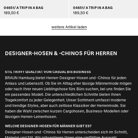
04651/ A TRIP IN A BAG
04651/ A TRIP IN A BAG
189,50 €
189,50 €
weitere Artikel laden
DESIGNER-HOSEN & -CHINOS FÜR HERREN
STIL TRIFFT QUALITÄT: VON CASUAL BIS BUSINESS
BRAUN Hamburg bietet Herren-Designer-Hosen und -Chinos für jeden
Anlass und Lebensstil. Ob Sie im Alltag eher lässige Männermode mögen
oder nach Ihrer neuen Lieblingshose fürs Büro suchen, bei uns finden Sie
ein passendes Modell. Die unterschiedlichen Schnitte bieten Ihnen
Tragekomfort zu jeder Gelegenheit. Unser Sortiment umfasst moderne
und trendige Styles, aber auch zeitlose Klassiker der Herrenmode. Sie
haben die Wahl zwischen kurzen Cargohosen, Business-Modellen oder
lässigen Herren-Leinenhosen.
WELCHE DESIGNER-HOSEN FÜR MÄNNER GIBT ES?
Designer-Hosen und -Chinos für Herren unterscheiden sich im Schnitt,
Material und Stil. Wir präsentieren Ihnen eine vielfältige Auswahl