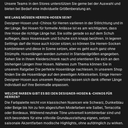
Unsere Teams in den Stores unterstützen Sie gerne bei der Auswahl und
bieten bei Bedarf eine individuelle Größenberatung an.
WIE LANG MÜSSEN HERREN-HOSEN SEIN?
Designer-Hosen und -Chinos für Herren variieren in der Stilrichtung und in
der Länge. Bei Hosen für formelle Anlässe ist es am wichtigsten, dass
Ihre Hose die richtige Länge hat. Sie sollte gerade so auf dem Schuh
aufliegen, dass Hosensaum und Schuhe sich knapp berühren. In legeren
Settings darf die Hose auch kürzer sitzen; so können Sie
Herren-Socken
kombinieren
und diese in Szene setzen, aber es geht auch ganz ohne
Strümpfe. Hosenlängen werden zumeist in Standardgrößen angegeben.
Sehen Sie in Ihrem Kleiderschrank nach und orientieren Sie sich an den
bisherigen Längen Ihrer Hosen. Näheres zum Thema können Sie in
unserem Ratgeber
Die perfekte Hosenlänge
nachlesen. In unserem Shop
finden Sie die Hosenlänge auf den jeweiligen Artikelseiten. Einige Herren-
Designer-Hosen aus unserem Repertoire lassen sich dank offener Länge
individuell auf Ihre Beinmaße anpassen.
WELCHE FARBEN GIBT ES BEI DEN DESIGNER-HOSEN & -CHINOS FÜR
HERREN?
Die Farbpalette reicht von klassischen Nuancen wie Schwarz, Dunkelblau
oder Beige bis hin zu fein abgestuften Modefarben wie Salbei, Terracotta
oder Bordeaux. Während neutrale Töne universell kombinierbar sind und
sich besonders für eine stilvolle Grundausstattung eignen, setzen
saisonale Akzentfarben modische Highlights, ohne aufdringlich zu wirken.