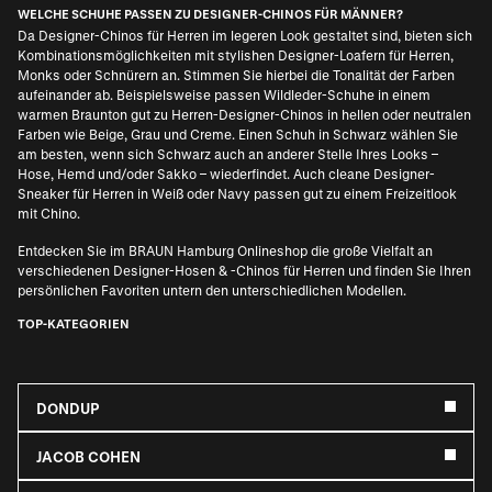
WELCHE SCHUHE PASSEN ZU DESIGNER-CHINOS FÜR MÄNNER?
Da Designer-Chinos für Herren im legeren Look gestaltet sind, bieten sich
Kombinationsmöglichkeiten mit stylishen
Designer-Loafern für Herren
,
Monks oder Schnürern an. Stimmen Sie hierbei die Tonalität der Farben
aufeinander ab. Beispielsweise passen Wildleder-Schuhe in einem
warmen Braunton gut zu Herren-Designer-Chinos in hellen oder neutralen
Farben wie Beige, Grau und Creme. Einen Schuh in Schwarz wählen Sie
am besten, wenn sich Schwarz auch an anderer Stelle Ihres Looks –
Hose, Hemd und/oder Sakko – wiederfindet. Auch cleane
Designer-
Sneaker für Herren
in Weiß oder Navy passen gut zu einem Freizeitlook
mit Chino.
Entdecken Sie im BRAUN Hamburg Onlineshop die große Vielfalt an
verschiedenen Designer-Hosen & -Chinos für Herren und finden Sie Ihren
persönlichen Favoriten untern den unterschiedlichen Modellen.
TOP-KATEGORIEN
DONDUP
JACOB COHEN