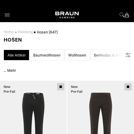
Direkt zum Inhalt
Home
Kleidung
Hosen
[647]
HOSEN
Alle Artikel
Baumwollhosen
Wollhosen
Bermudas & Shorts
...
Mehr
New
New
Pre-Fall
Pre-Fall