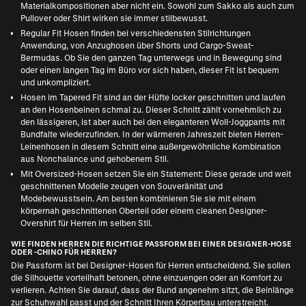
Materialkompositionen aber nicht ein. Sowohl zum Sakko als auch zum
Pullover oder Shirt wirken sie immer stilbewusst.
Regular Fit Hosen finden bei verschiedensten Stilrichtungen
Anwendung, von Anzughosen über Shorts und Cargo-Sweat-
Bermudas. Ob Sie den ganzen Tag unterwegs und in Bewegung sind
oder einen langen Tag im Büro vor sich haben, dieser Fit ist bequem
und unkompliziert.
Hosen im Tapered Fit sind an der Hüfte locker geschnitten und laufen
an den Hosenbeinen schmal zu. Dieser Schnitt zählt vornehmlich zu
den lässigeren, ist aber auch bei den eleganteren Woll-Joggpants mit
Bundfalte wiederzufinden. In der wärmeren Jahreszeit bieten Herren-
Leinenhosen in diesem Schnitt eine außergewöhnliche Kombination
aus Nonchalance und gehobenem Stil.
Mit Oversized-Hosen setzen Sie ein Statement: Diese gerade und weit
geschnittenen Modelle zeugen von Souveränität und
Modebewusstsein. Am besten kombinieren Sie sie mit einem
körpernah geschnittenen Oberteil oder einem cleanen
Designer-
Overshirt für Herren
im selben Stil.
WIE FINDEN HERREN DIE RICHTIGE PASSFORM BEI EINER DESIGNER-HOSE
ODER -CHINO FÜR HERREN?
Die Passform ist bei Designer-Hosen für Herren entscheidend. Sie sollen
die Silhouette vorteilhaft betonen, ohne einzuengen oder an Komfort zu
verlieren. Achten Sie darauf, dass der Bund angenehm sitzt, die Beinlänge
zur Schuhwahl passt und der Schnitt Ihren Körperbau unterstreicht.