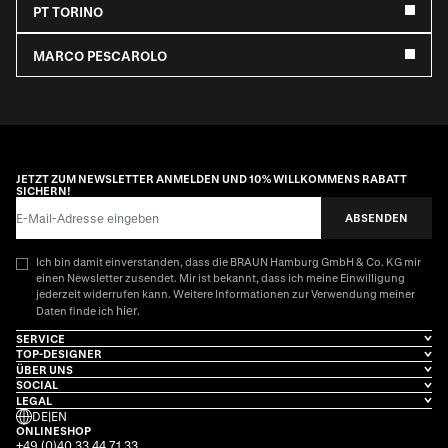
PT TORINO
MARCO PESCAROLO
JETZT ZUM NEWSLETTER ANMELDEN UND 10% WILLKOMMENS RABATT
SICHERN!
E-Mail-Adresse
ABSENDEN
Ich bin damit einverstanden, dass die BRAUN Hamburg GmbH & Co. KG mir
einen Newsletter zusendet. Mir ist bekannt, dass ich meine Einwilligung
jederzeit widerrufen kann. Weitere Informationen zur Verwendung meiner
hier
Daten finde ich
.
SERVICE
TOP-DESIGNER
ÜBER UNS
SOCIAL
LEGAL
DE
|
EN
ONLINESHOP
+49 (0)40 33 44 71 33