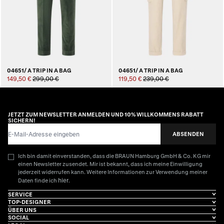
04651/ A TRIP IN A BAG
04651/ A TRIP IN A BAG
149,50 €
299,00 €
119,50 €
239,00 €
JETZT ZUM NEWSLETTER ANMELDEN UND 10% WILLKOMMENS RABATT
SICHERN!
E-Mail-Adresse
ABSENDEN
Ich bin damit einverstanden, dass die BRAUN Hamburg GmbH & Co. KG mir
einen Newsletter zusendet. Mir ist bekannt, dass ich meine Einwilligung
jederzeit widerrufen kann. Weitere Informationen zur Verwendung meiner
hier
Daten finde ich
.
SERVICE
TOP-DESIGNER
ÜBER UNS
SOCIAL