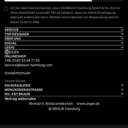
Ich bin damit einverstanden, dass die BRAUN Hamburg GmbH & Co. KG mir
einen Newsletter zusendet. Mir ist bekannt, dass ich meine Einwilligung
jederzeit widerrufen kann. Weitere Informationen zur Verwendung meiner
hier
Daten finde ich
.
SERVICE
TOP-DESIGNER
ÜBER UNS
SOCIAL
LEGAL
DE
|
EN
ONLINESHOP
+49 (0)40 33 44 71 33
service@braun-hamburg.com
Kontaktformular
Unsere Stores
KAISERGALERIE
MÖNCKEBERGSTRASSE
NO. 3 BY BRAUN
Vertrag widerrufen
Woman's World entdecken:
www.unger.de
© BRAUN Hamburg