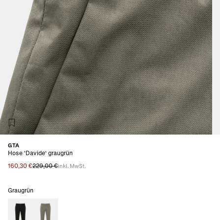
GTA
Hose 'Davide' graugrün
160,30 €
229,00 €
inkl. MwSt.
Graugrün