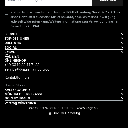
Ich bin damit einverstanden, dass die BRAUN Hamburg GmbH & Co. KG mir
einen Newsletter zusendet. Mir ist bekannt, dass ich meine Einwilligung
jederzeit widerrufen kann. Weitere Informationen zur Verwendung meiner
hier
Daten finde ich
.
SERVICE
TOP-DESIGNER
ÜBER UNS
SOCIAL
LEGAL
DE
|
EN
ONLINESHOP
+49 (0)40 33 44 71 33
service@braun-hamburg.com
Kontaktformular
Unsere Stores
KAISERGALERIE
MÖNCKEBERGSTRASSE
NO. 3 BY BRAUN
Vertrag widerrufen
Woman's World entdecken:
www.unger.de
© BRAUN Hamburg