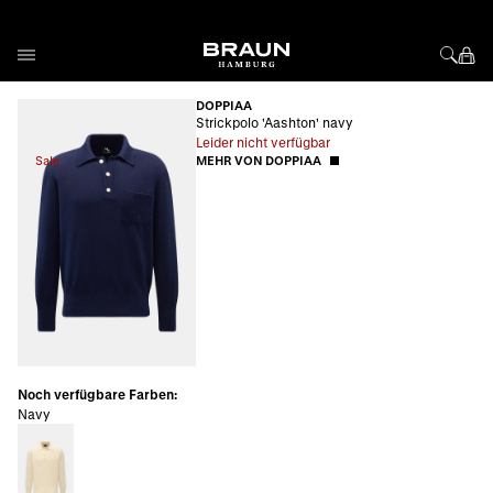
Direkt zum Inhalt
DOPPIAA
Strickpolo 'Aashton' navy
Leider nicht verfügbar
Sale
MEHR VON DOPPIAA
Noch verfügbare Farben:
Navy