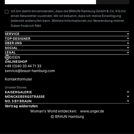
Ich bin damit einverstanden, dass die BRAUN Hamburg GmbH & Co. KG mir
einen Newsletter zusendet. Mir ist bekannt, dass ich meine Einwilligung
jederzeit widerrufen kann. Weitere Informationen zur Verwendung meiner
hier
Daten finde ich
.
SERVICE
TOP-DESIGNER
ÜBER UNS
SOCIAL
LEGAL
DE
|
EN
ONLINESHOP
+49 (0)40 33 44 71 33
service@braun-hamburg.com
Kontaktformular
Unsere Stores
KAISERGALERIE
MÖNCKEBERGSTRASSE
NO. 3 BY BRAUN
Vertrag widerrufen
Woman's World entdecken:
www.unger.de
© BRAUN Hamburg