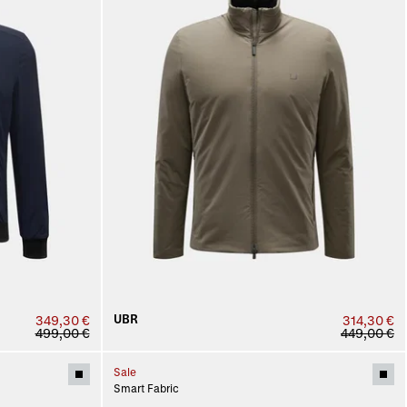
UBR
349,30 €
314,30 €
499,00 €
449,00 €
Sale
Smart Fabric