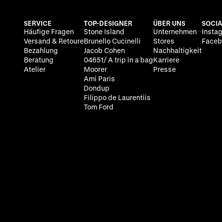
SERVICE
TOP-DESIGNER
ÜBER UNS
SOCIA
Häufige Fragen
Stone Island
Unternehmen
Insta
Versand & Retoure
Brunello Cucinelli
Stores
Faceb
Bezahlung
Jacob Cohen
Nachhaltigkeit
Beratung
04651/ A trip in a bag
Karriere
Atelier
Moorer
Presse
Ami Paris
Dondup
Filippo de Laurentiis
Tom Ford