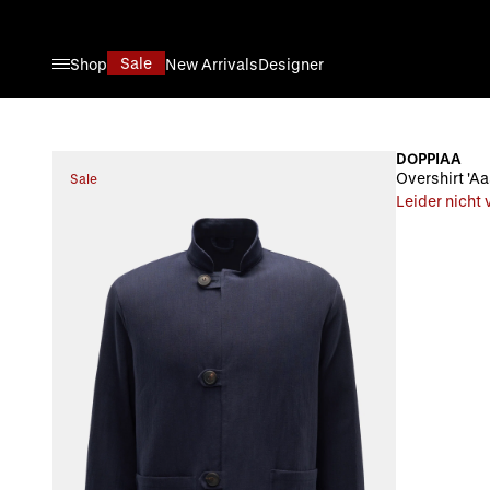
Direkt zum Inhalt
Sale
Shop
New Arrivals
Designer
DOPPIAA
Overshirt 'Aa
Sale
Leider nicht