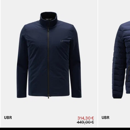
UBR
UBR
314,30 €
449,00 €