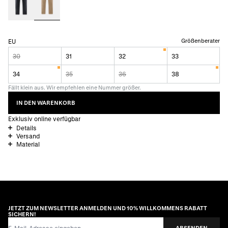
Größenberater
EU
30
31
32
33
34
35
36
38
Fällt klein aus. Wir empfehlen eine Nummer größer.
IN DEN WARENKORB
Exklusiv online verfügbar
Details
Versand
Material
JETZT ZUM NEWSLETTER ANMELDEN UND 10% WILLKOMMENS RABATT
SICHERN!
E-Mail-Adresse
ABSENDEN