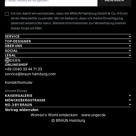
Ich bin damit einverstanden, dass die BRAUN Hamburg GmbH & Co. KG mir
einen Newsletter zusendet. Mir ist bekannt, dass ich meine Einwilligung
jederzeit widerrufen kann. Weitere Informationen zur Verwendung meiner
hier
Daten finde ich
.
SERVICE
TOP-DESIGNER
ÜBER UNS
SOCIAL
LEGAL
DE
|
EN
ONLINESHOP
+49 (0)40 33 44 71 33
service@braun-hamburg.com
Kontaktformular
Unsere Stores
KAISERGALERIE
MÖNCKEBERGSTRASSE
NO. 3 BY BRAUN
Vertrag widerrufen
Woman's World entdecken:
www.unger.de
© BRAUN Hamburg