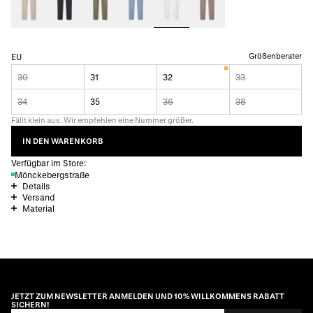
Größenberater
EU
30
31
32
33
34
35
36
38
Fällt klein aus. Wir empfehlen eine Nummer größer.
IN DEN WARENKORB
Verfügbar im Store:
Mönckebergstraße
Details
Versand
Material
JETZT ZUM NEWSLETTER ANMELDEN UND 10% WILLKOMMENS RABATT
SICHERN!