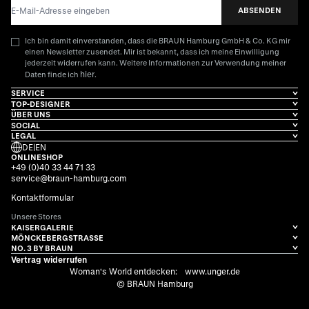
E-Mail-Adresse
ABSENDEN
Ich bin damit einverstanden, dass die BRAUN Hamburg GmbH & Co. KG mir
einen Newsletter zusendet. Mir ist bekannt, dass ich meine Einwilligung
jederzeit widerrufen kann. Weitere Informationen zur Verwendung meiner
hier
Daten finde ich
.
SERVICE
TOP-DESIGNER
ÜBER UNS
SOCIAL
LEGAL
DE
|
EN
ONLINESHOP
+49 (0)40 33 44 71 33
service@braun-hamburg.com
Kontaktformular
Unsere Stores
KAISERGALERIE
MÖNCKEBERGSTRASSE
NO. 3 BY BRAUN
Vertrag widerrufen
Woman's World entdecken:
www.unger.de
© BRAUN Hamburg