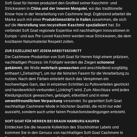
Soft Goat für Herren produziert den Großteil seiner Kaschmir- und
Strickwaren in
China und der Inneren Mongolei
, wo das traditionelle
Know-how in der Verarbeitung von Cashmere liegt. Ergänzend arbeitet die
Marke auch mit einer
Produktionsstätte in Italien
zusammen, die sich
auf die
Herstellung von recyceltem Kaschmir spezialisiert
hat. So
verbindet Soft Goat regionale Expertise mit nachhaltigen Innovationen in
Europa – und aus Pre-Loved-Kaschmir werden neue Strickwaren, die dem
kostbaren Naturmaterial Respekt zollen.
ZUR EXZELLENZ MIT JEDEM ARBEITSSCHRITT
Die Cashmere-Produktion von Soft Goat für Herren folgt einem präzisen,
nachhaltigen Prozess: Im Frühjahr werden die Ziegen
schonend
gekämmt
, die Wolle
mehrfach gewaschen
und anschließend sorgfältig
enthaart („Dehairing“), um nur die feinsten Fasern für die Verarbeitung zu
nutzen. Nach dem Färben entsteht durch das Verspinnen ein
hochwertiges Garn, das in einzelnen Schritten zu Pulloverteilen gestrickt
und handwerklich verbunden („Linking“) wird. Zum Abschluss wird jedes
Kleidungsstück gewaschen, gebügelt, etikettiert und in einer
umweltfreundlichen Verpackung
versendet. So garantiert Soft Goat
nachhaltige Cashmere-Mode in höchster Qualität, die nicht nur edel
aussieht, sondern auch unter fairen Produktionsbedingungen entsteht.
SOFT GOAT FÜR HERREN BEI BRAUN HAMBURG KAUFEN
Entdecken Sie die neueste Kollektion des Stockholmer Labels und
kommen Sie in den Genuss von nachhaltigen Soft Goat Cashmere in