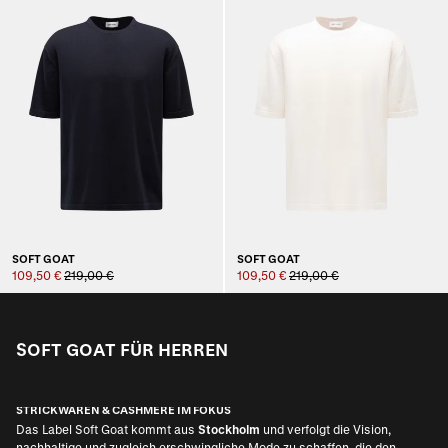
SOFT GOAT
SOFT GOAT
109,50 €
219,00 €
109,50 €
219,00 €
SOFT GOAT FÜR HERREN
STRICKWAREN & CASHMERE IM FOKUS
Das Label Soft Goat kommt aus
Stockholm
und verfolgt die Vision,
nachhaltige und zugleich erschwingliche Mode zu schaffen, die den