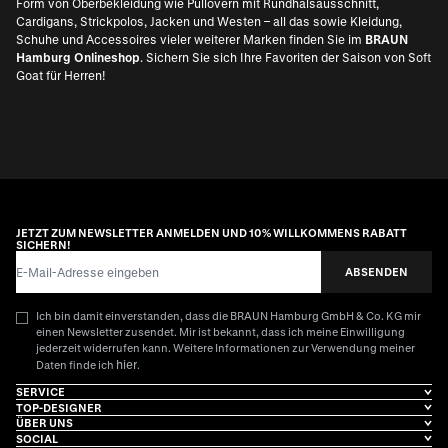
Form von Oberbekleidung wie Pullovern mit Rundhalsausschnitt,
Cardigans, Strickpolos, Jacken und Westen – all das sowie Kleidung,
Schuhe und Accessoires vieler weiterer Marken finden Sie im
BRAUN
Hamburg Onlineshop
. Sichern Sie sich Ihre Favoriten der Saison von Soft
Goat für Herren!
JETZT ZUM NEWSLETTER ANMELDEN UND 10% WILLKOMMENS RABATT
SICHERN!
E-Mail-Adresse
ABSENDEN
Ich bin damit einverstanden, dass die BRAUN Hamburg GmbH & Co. KG mir
einen Newsletter zusendet. Mir ist bekannt, dass ich meine Einwilligung
jederzeit widerrufen kann. Weitere Informationen zur Verwendung meiner
hier
Daten finde ich
.
SERVICE
TOP-DESIGNER
ÜBER UNS
SOCIAL