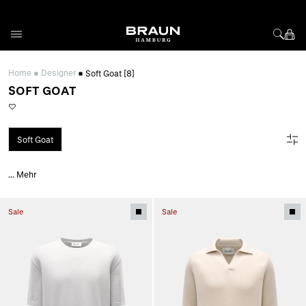
Direkt zum Inhalt
Home
Designer
Soft Goat
[8]
SOFT GOAT
Soft Goat
...
Mehr
Sale
Sale