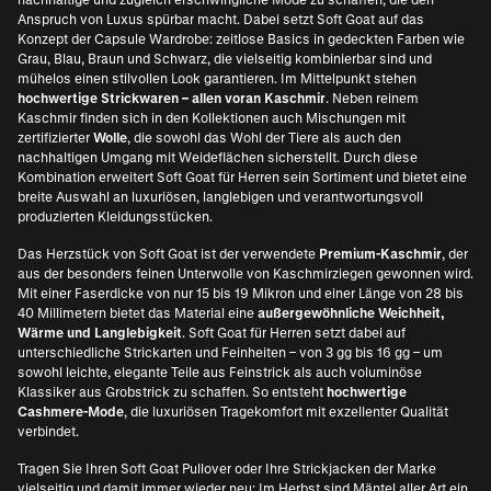
Anspruch von Luxus spürbar macht. Dabei setzt Soft Goat auf das
Konzept der
Capsule Wardrobe
: zeitlose Basics in gedeckten Farben wie
Grau, Blau, Braun und Schwarz, die vielseitig kombinierbar sind und
mühelos einen stilvollen Look garantieren. Im Mittelpunkt stehen
hochwertige Strickwaren – allen voran Kaschmir
. Neben reinem
Kaschmir finden sich in den Kollektionen auch Mischungen mit
zertifizierter
Wolle
, die sowohl das Wohl der Tiere als auch den
nachhaltigen Umgang mit Weideflächen sicherstellt. Durch diese
Kombination erweitert Soft Goat für Herren sein Sortiment und bietet eine
breite Auswahl an luxuriösen, langlebigen und verantwortungsvoll
produzierten Kleidungsstücken.
Das Herzstück von Soft Goat ist der verwendete
Premium-Kaschmir
, der
aus der besonders feinen Unterwolle von Kaschmirziegen gewonnen wird.
Mit einer Faserdicke von nur 15 bis 19 Mikron und einer Länge von 28 bis
40 Millimetern bietet das Material eine
außergewöhnliche Weichheit,
Wärme und Langlebigkeit
. Soft Goat für Herren setzt dabei auf
unterschiedliche Strickarten und Feinheiten – von 3 gg bis 16 gg – um
sowohl leichte, elegante Teile aus Feinstrick als auch voluminöse
Klassiker aus Grobstrick zu schaffen. So entsteht
hochwertige
Cashmere-Mode
, die luxuriösen Tragekomfort mit exzellenter Qualität
verbindet.
Tragen Sie Ihren Soft Goat Pullover oder Ihre Strickjacken der Marke
vielseitig und damit immer wieder neu: Im Herbst sind Mäntel aller Art ein