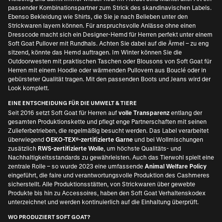
passender Kombinationspartner zum Strick des skandinavischen Labels.
Ebenso Bekleidung wie Shirts, die Sie je nach Belieben unter den
Strickwaren layern können. Für anspruchsvolle Anlässe ohne einen
Dresscode macht sich ein
Designer-Hemd für Herren
perfekt unter einem
Soft Goat Pullover mit Rundhals. Achten Sie dabei auf die Ärmel – zu eng
sitzend, könnte das Hemd auftragen. Im Winter können Sie die
Outdoorwesten mit praktischen Taschen oder Blousons von Soft Goat für
Herren mit einem Hoodie oder wärmenden Pullovern aus Bouclé oder in
gebürsteter Qualität tragen. Mit den passenden Boots und Jeans wird der
Look komplett.
EINE ENTSCHEIDUNG FÜR DIE UMWELT & TIERE
Seit 2016 setzt Soft Goat für Herren auf
volle Transparenz
entlang der
gesamten Produktionskette und pflegt enge Partnerschaften mit seinen
Zulieferbetrieben, die regelmäßig besucht werden. Das Label verarbeitet
überwiegend
OEKO-TEX®-zertifizierte Garne
und bei Wollmischungen
zusätzlich
RWS-zertifizierte
Wolle
, um höchste Qualitäts- und
Nachhaltigkeitsstandards zu gewährleisten. Auch das Tierwohl spielt eine
zentrale Rolle – so wurde 2023 eine umfassende
Animal Welfare Policy
eingeführt, die faire und verantwortungsvolle Produktion des Cashmeres
sicherstellt. Alle Produktionsstätten, von Strickwaren über gewebte
Produkte bis hin zu Accessoires, haben den Soft Goat Verhaltenskodex
unterzeichnet und werden kontinuierlich auf die Einhaltung überprüft.
WO PRODUZIERT SOFT GOAT?