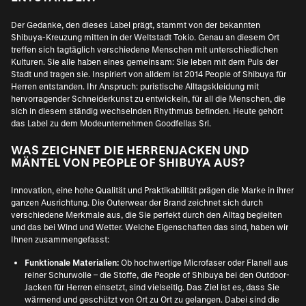
Der Gedanke, den dieses Label prägt, stammt von der bekannten
Shibuya-Kreuzung mitten in der Weltstadt Tokio. Genau an diesem Ort
treffen sich tagtäglich verschiedene Menschen mit unterschiedlichen
Kulturen. Sie alle haben eines gemeinsam: Sie leben mit dem Puls der
Stadt und tragen sie. Inspiriert von alldem ist 2014 People of Shibuya für
Herren entstanden. Ihr Anspruch: puristische Alltagskleidung mit
hervorragender Schneiderkunst zu entwickeln, für all die Menschen, die
sich in diesem ständig wechselnden Rhythmus befinden. Heute gehört
das Label zu dem Modeunternehmen Goodfellas Srl.
WAS ZEICHNET DIE HERRENJACKEN UND
MÄNTEL VON PEOPLE OF SHIBUYA AUS?
Innovation, eine hohe Qualität und Praktikabilität prägen die Marke in ihrer
ganzen Ausrichtung. Die Outerwear der Brand zeichnet sich durch
verschiedene Merkmale aus, die Sie perfekt durch den Alltag begleiten
und das bei Wind und Wetter. Welche Eigenschaften das sind, haben wir
Ihnen zusammengefasst:
Funktionale Materialien:
Ob hochwertige Microfaser oder Flanell aus
reiner Schurwolle – die Stoffe, die People of Shibuya bei den Outdoor-
Jacken für Herren einsetzt, sind vielseitig. Das Ziel ist es, dass Sie
wärmend und geschützt von Ort zu Ort zu gelangen. Dabei sind die