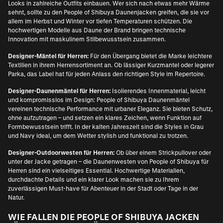
Looks in zahlreiche Outfits einbauen. Wer sich nach etwas mehr Wärme
sehnt, sollte zu den People of Shibuya Daunenjacken greifen, die sie vor
allem im Herbst und Winter vor tiefen Temperaturen schützen. Die
hochwertigen Modelle aus Daune der Brand bringen technische
Innovation mit maskulinem Stilbewusstsein zusammen.
Designer-Mäntel für Herren:
Für den Übergang bietet die Marke leichtere
Textilien in ihrem Herrensortiment an. Ob lässiger Kurzmantel oder legerer
Parka, das Label hat für jeden Anlass den richtigen Style im Repertoire.
Designer-Daunenmäntel für Herren:
Isolierendes Innenmaterial, leicht
und kompromisslos im Design: People of Shibuya Daunenmäntel
vereinen technische Performance mit urbaner Eleganz. Sie bieten Schutz,
ohne aufzutragen – und setzen ein klares Zeichen, wenn Funktion auf
Formbewusstsein trifft. In der kalten Jahreszeit sind die Styles in Grau
und Navy ideal, um dem Wetter stylish und funktional zu trotzen.
Designer-Outdoorwesten für Herren:
Ob über einem Strickpullover oder
unter der Jacke getragen – die Daunenwesten von People of Shibuya für
Herren sind ein vielseitiges Essential. Hochwertige Materialien,
durchdachte Details und ein klarer Look machen sie zu Ihrem
zuverlässigen Must-have für Abenteuer in der Stadt oder Tage in der
Natur.
WIE FALLEN DIE PEOPLE OF SHIBUYA JACKEN