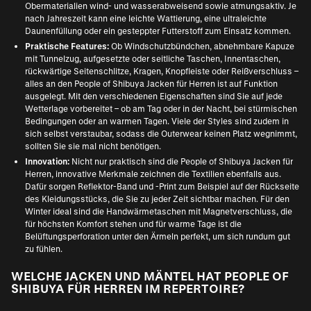
Obermaterialien wind- und wasserabweisend sowie atmungsaktiv. Je
nach Jahreszeit kann eine leichte Wattierung, eine ultraleichte
Daunenfüllung oder ein gesteppter Futterstoff zum Einsatz kommen.
Praktische Features:
Ob Windschutzbündchen, abnehmbare Kapuze
mit Tunnelzug, aufgesetzte oder seitliche Taschen, Innentaschen,
rückwärtige Seitenschlitze, Kragen, Knopfleiste oder Reißverschluss –
alles an den People of Shibuya Jacken für Herren ist auf Funktion
ausgelegt. Mit den verschiedenen Eigenschaften sind Sie auf jede
Wetterlage vorbereitet – ob am Tag oder in der Nacht, bei stürmischen
Bedingungen oder an warmen Tagen. Viele der Styles sind zudem in
sich selbst verstaubar, sodass die Outerwear keinen Platz wegnimmt,
sollten Sie sie mal nicht benötigen.
Innovation:
Nicht nur praktisch sind die People of Shibuya Jacken für
Herren, innovative Merkmale zeichnen die Textilien ebenfalls aus.
Dafür sorgen Reflektor-Band und -Print zum Beispiel auf der Rückseite
des Kleidungsstücks, die Sie zu jeder Zeit sichtbar machen. Für den
Winter ideal sind die Handwärmetaschen mit Magnetverschluss, die
für höchsten Komfort stehen und für warme Tage ist die
Belüftungsperforation unter den Ärmeln perfekt, um sich rundum gut
zu fühlen.
WELCHE JACKEN UND MÄNTEL HAT PEOPLE OF
SHIBUYA FÜR HERREN IM REPERTOIRE?