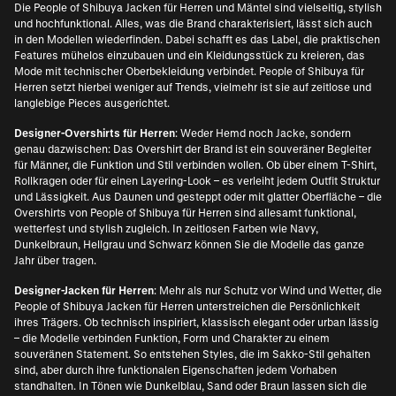
Die People of Shibuya Jacken für Herren und Mäntel sind vielseitig, stylish
und hochfunktional. Alles, was die Brand charakterisiert, lässt sich auch
in den Modellen wiederfinden. Dabei schafft es das Label, die praktischen
Features mühelos einzubauen und ein Kleidungsstück zu kreieren, das
Mode mit technischer Oberbekleidung verbindet. People of Shibuya für
Herren setzt hierbei weniger auf Trends, vielmehr ist sie auf zeitlose und
langlebige Pieces ausgerichtet.
Designer-Overshirts für Herren
: Weder Hemd noch Jacke, sondern
genau dazwischen: Das Overshirt der Brand ist ein souveräner Begleiter
für Männer, die Funktion und Stil verbinden wollen. Ob über einem T-Shirt,
Rollkragen oder für einen Layering-Look – es verleiht jedem Outfit Struktur
und Lässigkeit. Aus Daunen und gesteppt oder mit glatter Oberfläche – die
Overshirts von People of Shibuya für Herren sind allesamt funktional,
wetterfest und stylish zugleich. In zeitlosen Farben wie Navy,
Dunkelbraun, Hellgrau und Schwarz können Sie die Modelle das ganze
Jahr über tragen.
Designer-Jacken für Herren
: Mehr als nur Schutz vor Wind und Wetter, die
People of Shibuya Jacken für Herren unterstreichen die Persönlichkeit
ihres Trägers. Ob technisch inspiriert, klassisch elegant oder urban lässig
– die Modelle verbinden Funktion, Form und Charakter zu einem
souveränen Statement. So entstehen Styles, die im Sakko-Stil gehalten
sind, aber durch ihre funktionalen Eigenschaften jedem Vorhaben
standhalten. In Tönen wie Dunkelblau, Sand oder Braun lassen sich die