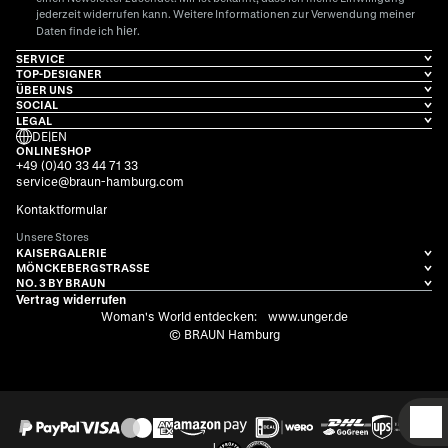
jederzeit widerrufen kann. Weitere Informationen zur Verwendung meiner
hier
Daten finde ich
.
SERVICE
TOP-DESIGNER
ÜBER UNS
SOCIAL
LEGAL
DE
|
EN
ONLINESHOP
+49 (0)40 33 44 71 33
service@braun-hamburg.com
Kontaktformular
Unsere Stores
KAISERGALERIE
MÖNCKEBERGSTRASSE
NO. 3 BY BRAUN
Vertrag widerrufen
Woman's World entdecken:
www.unger.de
© BRAUN Hamburg
D