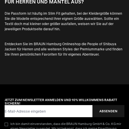
FÜR HERREN UND MÄNTEL AUS?
Die Passform ist häufig im Slim Fit gehalten, bei der Kleidergröße können
Sie die Modelle entsprechend Ihrer eignen Größe auswählen. Sollte ein
Textil doch mal kleiner oder größer ausfallen, weisen wir Sie auf der
jeweiligen Produktseite darauf hin.
Entdecken Sie im BRAUN Hamburg Onlineshop die People of Shibuya
Jacken für Herren und alle weiteren Styles der Premiummarke und finden
Sie Ihren persönlichen Favoriten für Ihr eigenes Abenteuer.
JETZT ZUM NEWSLETTER ANMELDEN UND 10% WILLKOMMENS RABATT
SICHERN!
E-Mail-Adresse
ABSENDEN
Ich bin damit einverstanden, dass die BRAUN Hamburg GmbH & Co. KG mir
einen Newsletter zusendet. Mir ist bekannt, dass ich meine Einwilligung