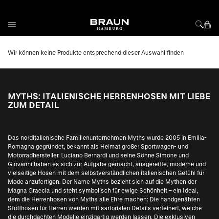
Direkt zum Inhalt
Wir können keine Produkte entsprechend dieser Auswahl finden
MYTHS: ITALIENISCHE HERRENHOSEN MIT LIEBE
ZUM DETAIL
Das norditalienische Familienunternehmen Myths wurde 2005 in Emilia-
Romagna gegründet, bekannt als Heimat großer Sportwagen- und
Motorradhersteller. Luciano Bernardi und seine Söhne Simone und
Giovanni haben es sich zur Aufgabe gemacht, ausgereifte, moderne und
vielseitige Hosen mit dem selbstverständlichen italienischen Gefühl für
Mode anzufertigen. Der Name Myths bezieht sich auf die Mythen der
Magna Graecia und steht symbolisch für ewige Schönheit – ein Ideal,
dem die Herrenhosen von Myths alle Ehre machen: Die handgenähten
Stoffhosen für Herren werden mit sartorialen Details verfeinert, welche
die durchdachten Modelle einzigartig werden lassen. Die exklusiven