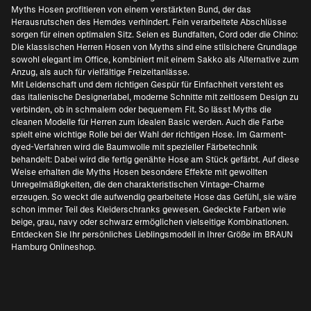
Myths Hosen profitieren von einem verstärkten Bund, der das
Herausrutschen des Hemdes verhindert. Fein verarbeitete Abschlüsse
sorgen für einen optimalen Sitz. Seien es Bundfalten, Cord oder die Chino:
Die klassischen Herren Hosen von Myths sind eine stilsichere Grundlage
sowohl elegant im Office, kombiniert mit einem Sakko als Alternative zum
Anzug, als auch für vielfältige Freizeitanlässe.
Mit Leidenschaft und dem richtigen Gespür für Einfachheit versteht es
das italienische Designerlabel, moderne Schnitte mit zeitlosem Design zu
verbinden, ob in schmalem oder bequemem Fit. So lässt Myths die
cleanen Modelle für Herren zum idealen Basic werden. Auch die Farbe
spielt eine wichtige Rolle bei der Wahl der richtigen Hose. Im Garment-
dyed-Verfahren wird die Baumwolle mit spezieller Färbetechnik
behandelt: Dabei wird die fertig genähte Hose am Stück gefärbt. Auf diese
Weise erhalten die Myths Hosen besondere Effekte mit gewollten
Unregelmäßigkeiten, die den charakteristischen Vintage-Charme
erzeugen. So weckt die aufwendig gearbeitete Hose das Gefühl, sie wäre
schon immer Teil des Kleiderschranks gewesen. Gedeckte Farben wie
beige, grau, navy oder schwarz ermöglichen vielseitige Kombinationen.
Entdecken Sie Ihr persönliches Lieblingsmodell in Ihrer Größe im BRAUN
Hamburg Onlineshop.