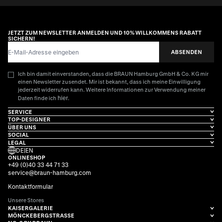
JETZT ZUM NEWSLETTER ANMELDEN UND 10% WILLKOMMENS RABATT
SICHERN!
E-Mail-Adresse
ABSENDEN
Ich bin damit einverstanden, dass die BRAUN Hamburg GmbH & Co. KG mir
einen Newsletter zusendet. Mir ist bekannt, dass ich meine Einwilligung
jederzeit widerrufen kann. Weitere Informationen zur Verwendung meiner
hier
Daten finde ich
.
SERVICE
TOP-DESIGNER
ÜBER UNS
SOCIAL
LEGAL
DE
|
EN
ONLINESHOP
+49 (0)40 33 44 71 33
service@braun-hamburg.com
Kontaktformular
Unsere Stores
KAISERGALERIE
MÖNCKEBERGSTRASSE