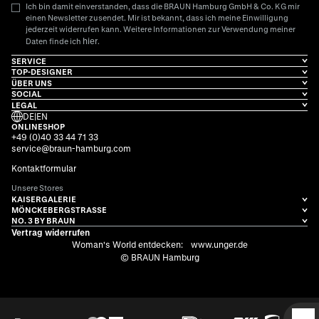
Ich bin damit einverstanden, dass die BRAUN Hamburg GmbH & Co. KG mir
einen Newsletter zusendet. Mir ist bekannt, dass ich meine Einwilligung
jederzeit widerrufen kann. Weitere Informationen zur Verwendung meiner
hier
Daten finde ich
.
SERVICE
TOP-DESIGNER
ÜBER UNS
SOCIAL
LEGAL
DE
|
EN
ONLINESHOP
+49 (0)40 33 44 71 33
service@braun-hamburg.com
Kontaktformular
Unsere Stores
KAISERGALERIE
MÖNCKEBERGSTRASSE
NO. 3 BY BRAUN
Vertrag widerrufen
Woman's World entdecken:
www.unger.de
© BRAUN Hamburg