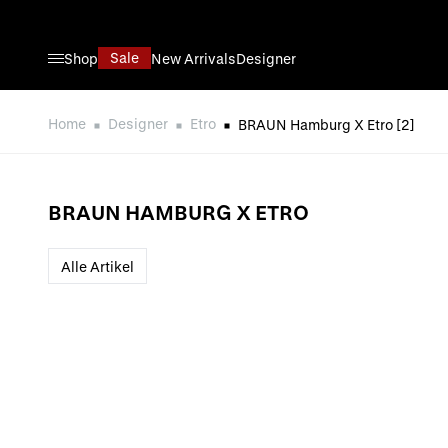
Direkt zum Inhalt
Sale
Shop
New Arrivals
Designer
Home
Designer
Etro
BRAUN Hamburg X Etro
[2]
BRAUN HAMBURG X ETRO
Alle Artikel