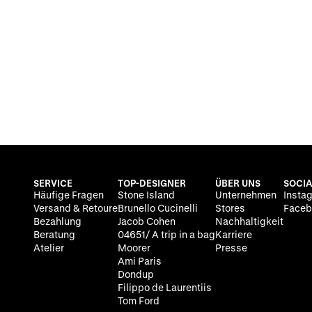
SERVICE
TOP-DESIGNER
ÜBER UNS
SOCIA
Häufige Fragen
Stone Island
Unternehmen
Insta
Versand & Retoure
Brunello Cucinelli
Stores
Faceb
Bezahlung
Jacob Cohen
Nachhaltigkeit
Beratung
04651/ A trip in a bag
Karriere
Atelier
Moorer
Presse
Ami Paris
Dondup
Filippo de Laurentiis
Tom Ford