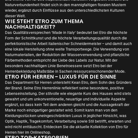
Naturverbundenheit findet sich in den mannigfaltigen floralen Mustern
wieder, ergänzt durch Einflüsse aus den unterschiedlichsten Kulturen
dieser Welt.
WIE STEHT ETRO ZUM THEMA
NACHHALTIGKEIT?
Das Qualitätsversprechen 'Made in Italy' bedeutet bei Etro die höchste
Form der Schnittkunst und die höchste Verarbeitungsqualität durch die
perfektionistische Arbeit italienischer Schneidermeister – und damit auch
eine lokale Herstellung ohne weite Transportwege. Die Verwendung von
Naturmaterialien, der Reduktion der Wasserverwendung und pflanzliche
Färbemethoden entspricht der Liebe des Labels zur Natur. Mit der
besonders nachhaltigen Linie Benetroessere setzt Etro bei der
Herrenbekleidung Maßstäbe in Sachen ressourcenschonender Mode.
ETRO FÜR HERREN – LUXUS FÜR DIE SINNE
Das Department für Herren untersteht Kean Etro, dem Sohn des Gründers
der Brand. Seine Etro Herrenlinie reflektiert seine besondere, positive
Lebenseinstellung. Der stilvolle wie elegante Kurs des Hauses wird stets
gewahrt und um unkonventionelle, neuartige und individuelle Aspekte
ergänzt, so dass kein Teil dem anderen gleicht und die Aussagekraft der
Marke noch einzigartiger gestaltet wird. Somit kann man von den
Kleidungsstücken uneingeschränkten Luxus in jeglicher Hinsicht, was
Optik, Haptik, Tragekomfort, Verarbeitung sowie Stil betrifft, erwarten und
wird nicht enttäuscht. Entdecken Sie die aktuelle Kollektion von Etro für
Herren hier im Onlineshop.
ETRO TOP-KATEGORIEN