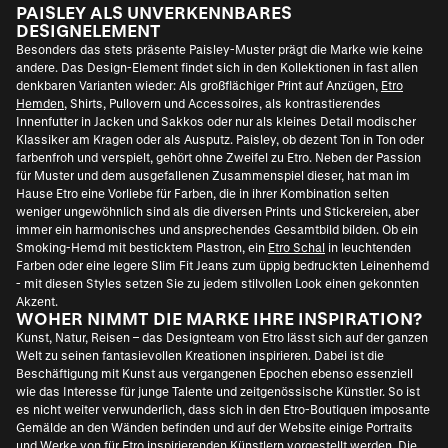
PAISLEY ALS UNVERKENNBARES
DESIGNELEMENT
Besonders das stets präsente Paisley-Muster prägt die Marke wie keine
andere. Das Design-Element findet sich in den Kollektionen in fast allen
denkbaren Varianten wieder: Als großflächiger Print auf Anzügen,
Etro
Hemden
, Shirts, Pullovern und Accessoires, als kontrastierendes
Innenfutter in Jacken und Sakkos oder nur als kleines Detail modischer
Klassiker am Kragen oder als Ausputz. Paisley, ob dezent Ton in Ton oder
farbenfroh und verspielt, gehört ohne Zweifel zu Etro. Neben der Passion
für Muster und dem ausgefallenen Zusammenspiel dieser, hat man im
Hause Etro eine Vorliebe für Farben, die in ihrer Kombination selten
weniger ungewöhnlich sind als die diversen Prints und Stickereien, aber
immer ein harmonisches und ansprechendes Gesamtbild bilden. Ob ein
Smoking-Hemd mit besticktem Plastron, ein
Etro Schal
in leuchtenden
Farben oder eine legere Slim Fit Jeans zum üppig bedruckten Leinenhemd
- mit diesen Styles setzen Sie zu jedem stilvollen Look einen gekonnten
Akzent.
WOHER NIMMT DIE MARKE IHRE INSPIRATION?
Kunst, Natur, Reisen – das Designteam von Etro lässt sich auf der ganzen
Welt zu seinen fantasievollen Kreationen inspirieren. Dabei ist die
Beschäftigung mit Kunst aus vergangenen Epochen ebenso essenziell
wie das Interesse für junge Talente und zeitgenössische Künstler. So ist
es nicht weiter verwunderlich, dass sich in den Etro-Boutiquen imposante
Gemälde an den Wänden befinden und auf der Website einige Portraits
und Werke von für Etro inspirierenden Künstlern vorgestellt werden. Die