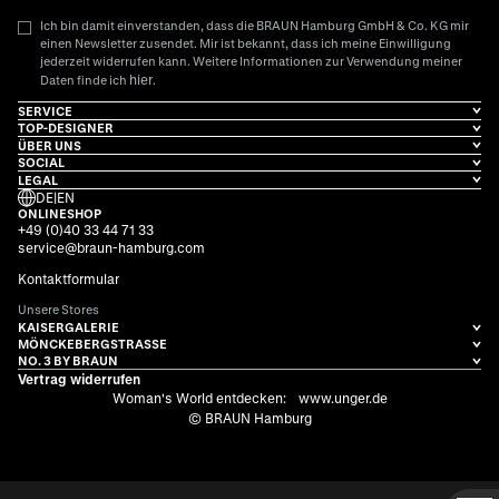
Ich bin damit einverstanden, dass die BRAUN Hamburg GmbH & Co. KG mir
einen Newsletter zusendet. Mir ist bekannt, dass ich meine Einwilligung
jederzeit widerrufen kann. Weitere Informationen zur Verwendung meiner
hier
Daten finde ich
.
SERVICE
TOP-DESIGNER
ÜBER UNS
SOCIAL
LEGAL
DE
|
EN
ONLINESHOP
+49 (0)40 33 44 71 33
service@braun-hamburg.com
Kontaktformular
Unsere Stores
KAISERGALERIE
MÖNCKEBERGSTRASSE
NO. 3 BY BRAUN
Vertrag widerrufen
Woman's World entdecken:
www.unger.de
© BRAUN Hamburg