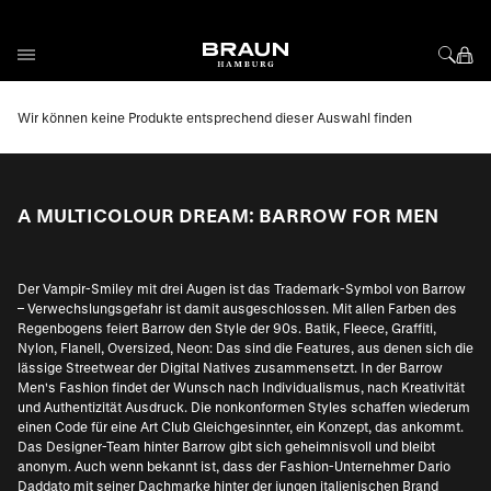
Direkt zum Inhalt
Wir können keine Produkte entsprechend dieser Auswahl finden
A MULTICOLOUR DREAM: BARROW FOR MEN
Der Vampir-Smiley mit drei Augen ist das Trademark-Symbol von Barrow
– Verwechslungsgefahr ist damit ausgeschlossen. Mit allen Farben des
Regenbogens feiert Barrow den Style der 90s. Batik, Fleece, Graffiti,
Nylon, Flanell, Oversized, Neon: Das sind die Features, aus denen sich die
lässige Streetwear der Digital Natives zusammensetzt. In der Barrow
Men's Fashion findet der Wunsch nach Individualismus, nach Kreativität
und Authentizität Ausdruck. Die nonkonformen Styles schaffen wiederum
einen Code für eine Art Club Gleichgesinnter, ein Konzept, das ankommt.
Das Designer-Team hinter Barrow gibt sich geheimnisvoll und bleibt
anonym. Auch wenn bekannt ist, dass der Fashion-Unternehmer Dario
Daddato mit seiner Dachmarke hinter der jungen italienischen Brand