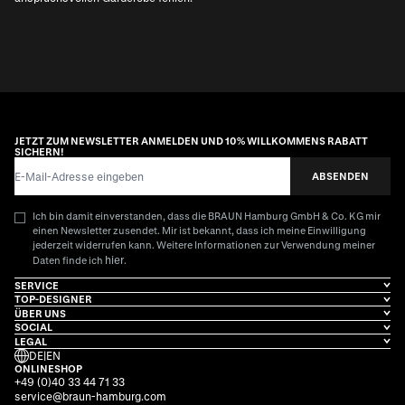
JETZT ZUM NEWSLETTER ANMELDEN UND 10% WILLKOMMENS RABATT
SICHERN!
E-Mail-Adresse
ABSENDEN
Ich bin damit einverstanden, dass die BRAUN Hamburg GmbH & Co. KG mir
einen Newsletter zusendet. Mir ist bekannt, dass ich meine Einwilligung
jederzeit widerrufen kann. Weitere Informationen zur Verwendung meiner
hier
Daten finde ich
.
SERVICE
TOP-DESIGNER
ÜBER UNS
SOCIAL
LEGAL
DE
|
EN
ONLINESHOP
+49 (0)40 33 44 71 33
service@braun-hamburg.com