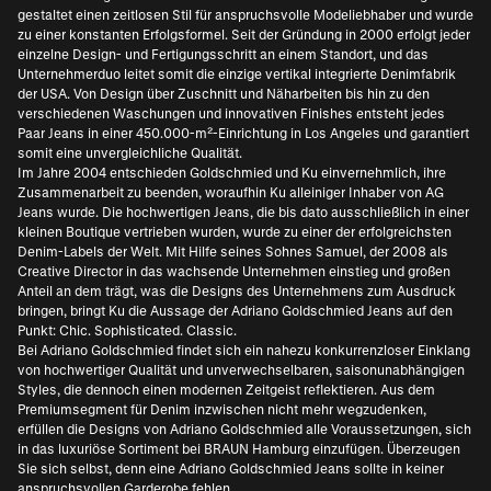
gestaltet einen zeitlosen Stil für anspruchsvolle Modeliebhaber und wurde
zu einer konstanten Erfolgsformel. Seit der Gründung in 2000 erfolgt jeder
einzelne Design- und Fertigungsschritt an einem Standort, und das
Unternehmerduo leitet somit die einzige vertikal integrierte Denimfabrik
der USA. Von Design über Zuschnitt und Näharbeiten bis hin zu den
verschiedenen Waschungen und innovativen Finishes entsteht jedes
Paar Jeans in einer 450.000-m²-Einrichtung in Los Angeles und garantiert
somit eine unvergleichliche Qualität.
Im Jahre 2004 entschieden Goldschmied und Ku einvernehmlich, ihre
Zusammenarbeit zu beenden, woraufhin Ku alleiniger Inhaber von AG
Jeans wurde. Die hochwertigen Jeans, die bis dato ausschließlich in einer
kleinen Boutique vertrieben wurden, wurde zu einer der erfolgreichsten
Denim-Labels der Welt. Mit Hilfe seines Sohnes Samuel, der 2008 als
Creative Director in das wachsende Unternehmen einstieg und großen
Anteil an dem trägt, was die Designs des Unternehmens zum Ausdruck
bringen, bringt Ku die Aussage der Adriano Goldschmied Jeans auf den
Punkt: Chic. Sophisticated. Classic.
Bei Adriano Goldschmied findet sich ein nahezu konkurrenzloser Einklang
von hochwertiger Qualität und unverwechselbaren, saisonunabhängigen
Styles, die dennoch einen modernen Zeitgeist reflektieren. Aus dem
Premiumsegment für Denim inzwischen nicht mehr wegzudenken,
erfüllen die Designs von Adriano Goldschmied alle Voraussetzungen, sich
in das luxuriöse Sortiment bei BRAUN Hamburg einzufügen. Überzeugen
Sie sich selbst, denn eine Adriano Goldschmied Jeans sollte in keiner
anspruchsvollen Garderobe fehlen.