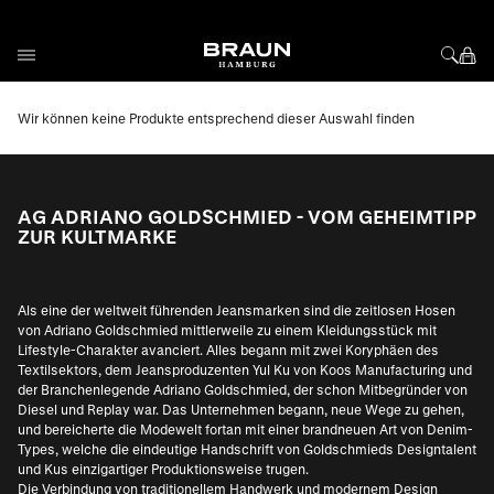
Direkt zum Inhalt
Wir können keine Produkte entsprechend dieser Auswahl finden
AG ADRIANO GOLDSCHMIED - VOM GEHEIMTIPP
ZUR KULTMARKE
Als eine der weltweit führenden Jeansmarken sind die zeitlosen Hosen
von Adriano Goldschmied mittlerweile zu einem Kleidungsstück mit
Lifestyle-Charakter avanciert. Alles begann mit zwei Koryphäen des
Textilsektors, dem Jeansproduzenten Yul Ku von Koos Manufacturing und
der Branchenlegende Adriano Goldschmied, der schon Mitbegründer von
Diesel und Replay war. Das Unternehmen begann, neue Wege zu gehen,
und bereicherte die Modewelt fortan mit einer brandneuen Art von Denim-
Types, welche die eindeutige Handschrift von Goldschmieds Designtalent
und Kus einzigartiger Produktionsweise trugen.
Die Verbindung von traditionellem Handwerk und modernem Design