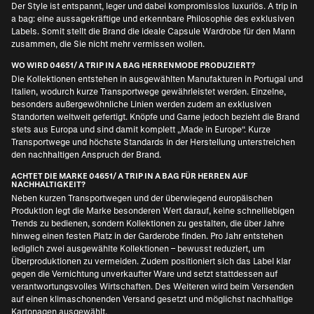
Der Style ist entspannt, leger und dabei kompromisslos luxuriös. A trip in
a bag: eine aussagekräftige und erkennbare Philosophie des exklusiven
Labels. Somit stellt die Brand die ideale Capsule Wardrobe für den Mann
zusammen, die Sie nicht mehr vermissen wollen.
WO WIRD 04651/ A TRIP IN A BAG HERRENMODE PRODUZIERT?
Die Kollektionen entstehen in ausgewählten Manufakturen in Portugal und
Italien, wodurch kurze Transportwege gewährleistet werden. Einzelne,
besonders außergewöhnliche Linien werden zudem an exklusiven
Standorten weltweit gefertigt. Knöpfe und Garne jedoch bezieht die Brand
stets aus Europa und sind damit komplett „Made in Europe“. Kurze
Transportwege und höchste Standards in der Herstellung unterstreichen
den nachhaltigen Anspruch der Brand.
ACHTET DIE MARKE 04651/ A TRIP IN A BAG FÜR HERREN AUF
NACHHALTIGKEIT?
Neben kurzen Transportwegen und der überwiegend europäischen
Produktion legt die Marke besonderen Wert darauf, keine schnelllebigen
Trends zu bedienen, sondern Kollektionen zu gestalten, die über Jahre
hinweg einen festen Platz in der Garderobe finden. Pro Jahr entstehen
lediglich zwei ausgewählte Kollektionen – bewusst reduziert, um
Überproduktionen zu vermeiden. Zudem positioniert sich das Label klar
gegen die Vernichtung unverkaufter Ware und setzt stattdessen auf
verantwortungsvolles Wirtschaften. Des Weiteren wird beim Versenden
auf einen klimaschonenden Versand gesetzt und möglichst nachhaltige
Kartonagen ausgewählt.