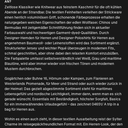
AN?
Zeitlose Klassiker wie Knitwear aus feinstem Kaschmir für die oft kühlen
Abende an der Strandbar. Die textilen Feinheiten verleihen der Strickware
einen herrlich voluminösen Griff, schonende Färbeprozesse erhalten die
naturgegeben weichen Eigenschaften der edlen Wollfaser. Chinos und
Bermudas mit zeitgemäßer Schnittführung finden sich in aktueller
Farbauswahl und hochwertigen Garment-dyed-Qualitäten. Durch
Designer-Hemden für Herren
und
Designer-Poloshirts für Herren
aus
angenehmen Baumwoll- oder Leinenstoffen wird das Sortiment ergänzt.
Strukturierter Jersey und leichter Piqué überzeugen in modernen Fits,
schmal geschnitten, aber ohne dabei den relaxten Komfort einzubüßen.
Die Farbpalette umfasst selbstverständlich viel Weiß, Grau und maritime
Blautöne, wird aber immer wieder von frischen Tönen und modernen
Mustern durchbrochen.
Gogärtchen oder Buhne 16, Hörnum oder Kampen, zum Flanieren an
Westerlands Promenade, für Meer und Strand oder auch wieder zurück in
der Heimat: Das gezielt abgestimmte Sortiment steht für maritimes
Lebensgefühl und nordische Leichtigkeit, immer dann, wenn man es sich
gerade wünscht. Essentials mit Beständigkeit, höchster Sorgfalt, Basics
für ein immerwährendes Urlaubsgefühl – das zeichnet 04651/ A trip in a
bag für Herren aus.
Wohin es einen auch zieht, in dieser textilen Ausarbeitung reist der Sylter
Charme im reisegepäckfreundlichen Format mit. Ein Herren-Look, der den