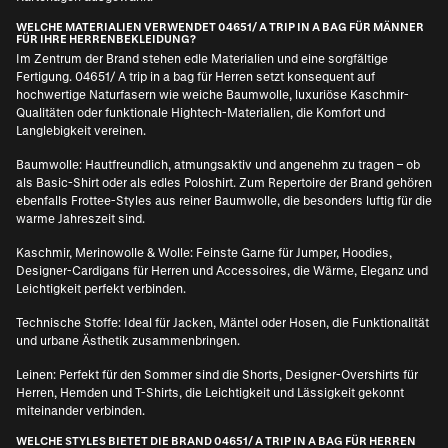
WELCHE MATERIALIEN VERWENDET 04651/ A TRIP IN A BAG FÜR MÄNNER
FÜR IHRE HERRENBEKLEIDUNG?
Im Zentrum der Brand stehen edle Materialien und eine sorgfältige
Fertigung. 04651/ A trip in a bag für Herren setzt konsequent auf
hochwertige Naturfasern wie weiche Baumwolle, luxuriöse Kaschmir-
Qualitäten oder funktionale Hightech-Materialien, die Komfort und
Langlebigkeit vereinen.
Baumwolle: Hautfreundlich, atmungsaktiv und angenehm zu tragen – ob
als Basic-Shirt oder als edles Poloshirt. Zum Repertoire der Brand gehören
ebenfalls Frottee-Styles aus reiner Baumwolle, die besonders luftig für die
warme Jahreszeit sind.
Kaschmir, Merinowolle & Wolle: Feinste Garne für Jumper, Hoodies,
Designer-Cardigans für Herren
und Accessoires, die Wärme, Eleganz und
Leichtigkeit perfekt verbinden.
Technische Stoffe: Ideal für Jacken, Mäntel oder Hosen, die Funktionalität
und urbane Ästhetik zusammenbringen.
Leinen: Perfekt für den Sommer sind die Shorts,
Designer-Overshirts für
Herren
, Hemden und T-Shirts, die Leichtigkeit und Lässigkeit gekonnt
miteinander verbinden.
WELCHE STYLES BIETET DIE BRAND 04651/ A TRIP IN A BAG FÜR HERREN