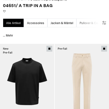
04651/ A TRIP IN A BAG
Alle Artikel
Accessoires
Jacken & Mäntel
Pullover & Cardigans
...
Mehr
New
Pre-Fall
Pre-Fall