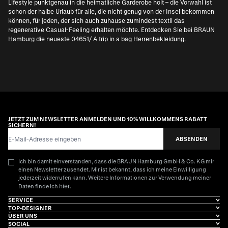
Lifestyle punktgenau in die heimatliche Garderobe holt – die Vorwahl ist
schon der halbe Urlaub für alle, die nicht genug von der Insel bekommen
können, für jeden, der sich auch zuhause zumindest textil das
regenerative Casual-Feeling erhalten möchte. Entdecken Sie bei BRAUN
Hamburg die neueste 04651/ A trip in a bag Herrenbekleidung.
JETZT ZUM NEWSLETTER ANMELDEN UND 10% WILLKOMMENS RABATT
SICHERN!
E-Mail-Adresse
ABSENDEN
Ich bin damit einverstanden, dass die BRAUN Hamburg GmbH & Co. KG mir
einen Newsletter zusendet. Mir ist bekannt, dass ich meine Einwilligung
jederzeit widerrufen kann. Weitere Informationen zur Verwendung meiner
hier
Daten finde ich
.
SERVICE
TOP-DESIGNER
ÜBER UNS
SOCIAL