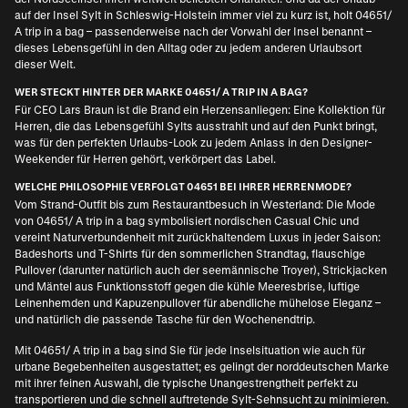
auf der Insel Sylt in Schleswig-Holstein immer viel zu kurz ist, holt 04651/
A trip in a bag – passenderweise nach der Vorwahl der Insel benannt –
dieses Lebensgefühl in den Alltag oder zu jedem anderen Urlaubsort
dieser Welt.
WER STECKT HINTER DER MARKE 04651/ A TRIP IN A BAG?
Für CEO Lars Braun ist die Brand ein Herzensanliegen: Eine Kollektion für
Herren, die das Lebensgefühl Sylts ausstrahlt und auf den Punkt bringt,
was für den perfekten Urlaubs-Look zu jedem Anlass in den
Designer-
Weekender für Herren
gehört, verkörpert das Label.
WELCHE PHILOSOPHIE VERFOLGT 04651 BEI IHRER HERRENMODE?
Vom Strand-Outfit bis zum Restaurantbesuch in Westerland: Die Mode
von 04651/ A trip in a bag symbolisiert nordischen Casual Chic und
vereint Naturverbundenheit mit zurückhaltendem Luxus in jeder Saison:
Badeshorts und T-Shirts für den sommerlichen Strandtag, flauschige
Pullover (darunter natürlich auch der seemännische Troyer), Strickjacken
und Mäntel aus Funktionsstoff gegen die kühle Meeresbrise, luftige
Leinenhemden und Kapuzenpullover für abendliche mühelose Eleganz –
und natürlich die passende Tasche für den Wochenendtrip.
Mit 04651/ A trip in a bag sind Sie für jede Inselsituation wie auch für
urbane Begebenheiten ausgestattet; es gelingt der norddeutschen Marke
mit ihrer feinen Auswahl, die typische Unangestrengtheit perfekt zu
transportieren und die schnell auftretende Sylt-Sehnsucht zu minimieren.