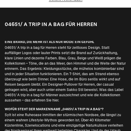
04651/ A TRIP IN A BAG FÜR HERREN
EINE BRAND, DIE MEHR IST ALS NUR MODE: EIN GEFÜHL
04651/ A trip in a bag für Herren steht für zeitloses Design. Statt
auffälliger Logos oder lauter Prints setzt die Brand auf Zurückhaltung,
klare Linien und dezente Farben. Blau, Grau, Beige und Weiß prägen die
Kollektionen – Töne, die an das Meer, den Himmel und die Weite der Natur
erinnern. Das Ergebnis: Kleidungsstücke, die mühelos kombinierbar sind
und in jeder Situation funktionieren. Ein T-Shirt, das am Strand ebenso
überzeugt wie beim Dinner. Eine Hose, die im Büro seriös wirkt und auf
Reisen bequem bleibt. Ein
Designer-Pullover für Herren
, der casual
getragen wird, aber auch unter einem Sakko Stil beweist. Was das Label
04651/ A trip in a bag für Männer auszeichnet und wie die Kollektionen
aussehen – das erfahren Sie hier.
WOFÜR STEHT DER MARKENNAME „04651/ A TRIP IN A BAG“?
Sylt ist eine Ruheoase inmitten der stürmischen Nordsee, die längst zu
einem wahren Lifestyle-Mythos geworden ist. Über 40 Kilometer
Küstenlinie, Szenelocations und eine einzigartige Naturkulisse verleihen
der Nordseeinsel ihren weltweit beliebten Charakter. Und da der Urlaub