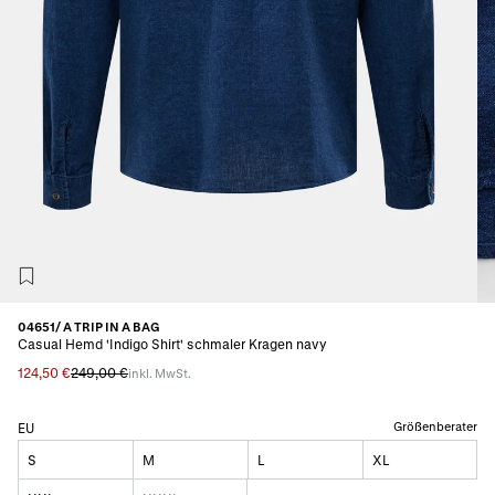
04651/ A TRIP IN A BAG
Casual Hemd 'Indigo Shirt' schmaler Kragen navy
124,50 €
249,00 €
inkl. MwSt.
Größenberater
EU
S
M
L
XL