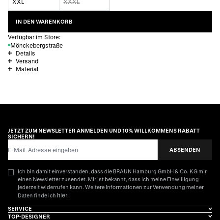
XXL
XXXL
IN DEN WARENKORB
Verfügbar im Store:
Mönckebergstraße
Details
Versand
Material
JETZT ZUM NEWSLETTER ANMELDEN UND 10% WILLKOMMENS RABATT
SICHERN!
E-Mail-Adresse
ABSENDEN
Ich bin damit einverstanden, dass die BRAUN Hamburg GmbH & Co. KG mir
einen Newsletter zusendet. Mir ist bekannt, dass ich meine Einwilligung
jederzeit widerrufen kann. Weitere Informationen zur Verwendung meiner
hier
Daten finde ich
.
SERVICE
TOP-DESIGNER