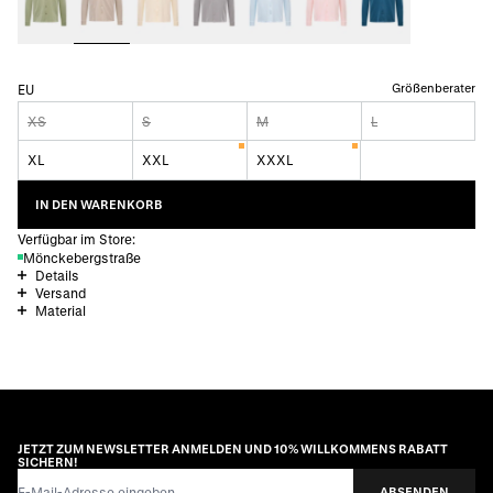
Größenberater
EU
XS
S
M
L
XL
XXL
XXXL
IN DEN WARENKORB
Verfügbar im Store:
Mönckebergstraße
Details
Versand
Material
JETZT ZUM NEWSLETTER ANMELDEN UND 10% WILLKOMMENS RABATT
SICHERN!
E-Mail-Adresse
ABSENDEN