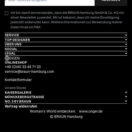
Ich bin damit einverstanden, dass die BRAUN Hamburg GmbH & Co. KG mir
einen Newsletter zusendet. Mir ist bekannt, dass ich meine Einwilligung
jederzeit widerrufen kann. Weitere Informationen zur Verwendung meiner
hier
Daten finde ich
.
SERVICE
TOP-DESIGNER
ÜBER UNS
SOCIAL
LEGAL
DE
|
EN
ONLINESHOP
+49 (0)40 33 44 71 33
service@braun-hamburg.com
Kontaktformular
Unsere Stores
KAISERGALERIE
MÖNCKEBERGSTRASSE
NO. 3 BY BRAUN
Vertrag widerrufen
Woman's World entdecken:
www.unger.de
© BRAUN Hamburg