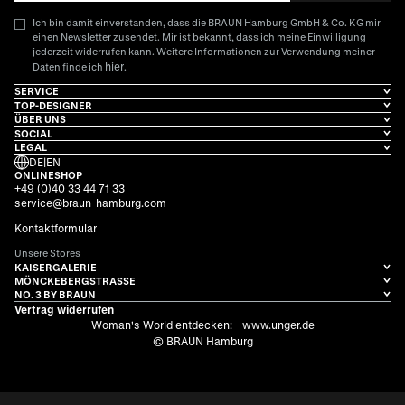
Ich bin damit einverstanden, dass die BRAUN Hamburg GmbH & Co. KG mir
einen Newsletter zusendet. Mir ist bekannt, dass ich meine Einwilligung
jederzeit widerrufen kann. Weitere Informationen zur Verwendung meiner
hier
Daten finde ich
.
SERVICE
TOP-DESIGNER
ÜBER UNS
SOCIAL
LEGAL
DE
|
EN
ONLINESHOP
+49 (0)40 33 44 71 33
service@braun-hamburg.com
Kontaktformular
Unsere Stores
KAISERGALERIE
MÖNCKEBERGSTRASSE
NO. 3 BY BRAUN
Vertrag widerrufen
Woman's World entdecken:
www.unger.de
© BRAUN Hamburg