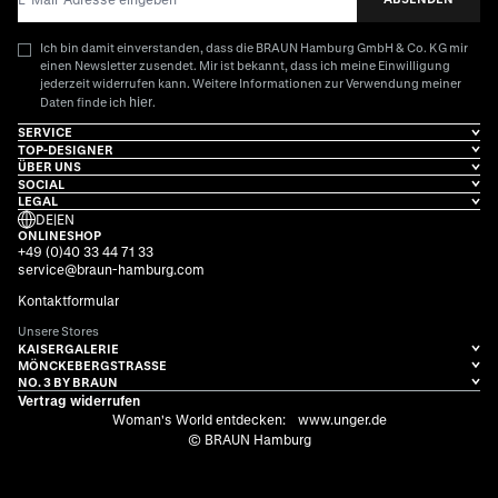
Ich bin damit einverstanden, dass die BRAUN Hamburg GmbH & Co. KG mir
einen Newsletter zusendet. Mir ist bekannt, dass ich meine Einwilligung
jederzeit widerrufen kann. Weitere Informationen zur Verwendung meiner
hier
Daten finde ich
.
SERVICE
TOP-DESIGNER
ÜBER UNS
SOCIAL
LEGAL
DE
|
EN
ONLINESHOP
+49 (0)40 33 44 71 33
service@braun-hamburg.com
Kontaktformular
Unsere Stores
KAISERGALERIE
MÖNCKEBERGSTRASSE
NO. 3 BY BRAUN
Vertrag widerrufen
Woman's World entdecken:
www.unger.de
© BRAUN Hamburg