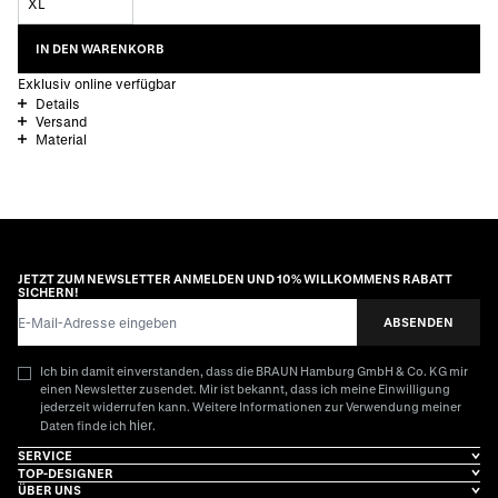
XL
IN DEN WARENKORB
Exklusiv online verfügbar
Details
Versand
Material
JETZT ZUM NEWSLETTER ANMELDEN UND 10% WILLKOMMENS RABATT
SICHERN!
E-Mail-Adresse
ABSENDEN
Ich bin damit einverstanden, dass die BRAUN Hamburg GmbH & Co. KG mir
einen Newsletter zusendet. Mir ist bekannt, dass ich meine Einwilligung
jederzeit widerrufen kann. Weitere Informationen zur Verwendung meiner
hier
Daten finde ich
.
SERVICE
TOP-DESIGNER
ÜBER UNS