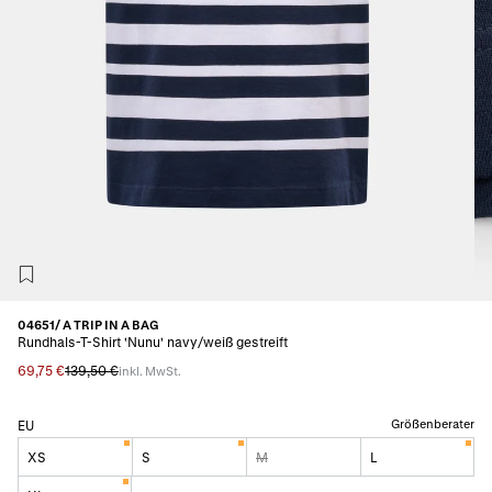
04651/ A TRIP IN A BAG
Rundhals-T-Shirt 'Nunu' navy/weiß gestreift
69,75 €
139,50 €
inkl. MwSt.
Größenberater
EU
XS
S
M
L